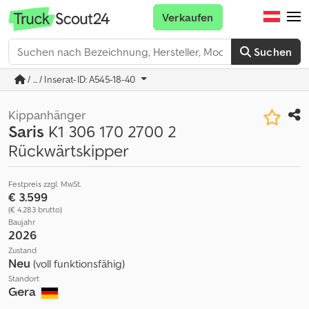
Verkaufen
Suchen
/ ... / Inserat-ID: A545-18-40
Kippanhänger
Saris
K1 306 170 2700 2
Rückwärtskipper
Festpreis zzgl. MwSt.
€ 3.599
(€ 4.283 brutto)
Baujahr
2026
Zustand
Neu
(voll funktionsfähig)
Standort
Gera