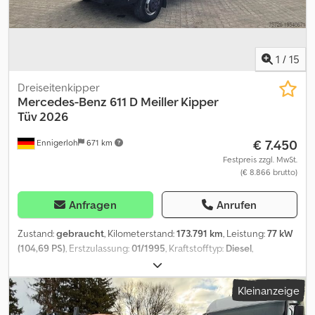
1
/
15
Dreiseitenkipper
Mercedes-Benz
611 D Meiller Kipper
Tüv 2026
€ 7.450
Ennigerloh
671 km
Festpreis zzgl. MwSt.
(€ 8.866 brutto)
Anfragen
Anrufen
Zustand:
gebraucht
, Kilometerstand:
173.791 km
, Leistung:
77 kW
(104,69 PS)
, Erstzulassung:
01/1995
, Kraftstofftyp:
Diesel
,
Leergewicht:
3.255 kg
, maximales Ladegewicht:
2.345 kg
,
Gesamtgewicht:
5.600 kg
, Reifengröße:
205/75R16C-110/108L
,
Kleinanzeige
Achsen-Konfiguration:
4x2
, nächste Prüfung (TÜV):
03/2026
,
Kraftstoff:
Diesel
, Bremsen:
Motorbremsung
, Farbe:
Rot
,