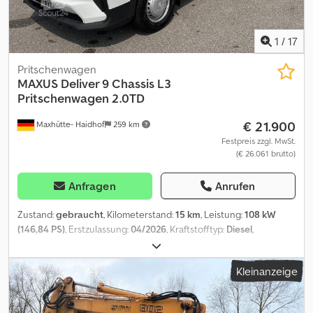
Ladungssicherungsnetz, Ladegerät, Auffahrschienen* und
*Heckstützen* erhältlich. Codpfx Aoi Awrqedieha
1
/
17
Pritschenwagen
MAXUS
Deliver 9 Chassis L3
Pritschenwagen 2.0TD
€ 21.900
Maxhütte- Haidhof
259 km
Festpreis zzgl. MwSt.
(€ 26.061 brutto)
Anfragen
Anrufen
Zustand:
gebraucht
, Kilometerstand:
15 km
, Leistung:
108 kW
(146,84 PS)
, Erstzulassung:
04/2026
, Kraftstofftyp:
Diesel
,
Gesamtgewicht:
3.500 kg
, Farbe:
Weiß
, Getriebetyp:
mechanisch
,
Anzahl der Sitzplätze:
3
, Ausstattung:
ABS, Elektronisches
Kleinanzeige
Stabilitätsprogramm (ESP), Klimaanlage, Zentralverriegelung
,
Der Maxus Deliver 9 ein zuverlässiger Partner für Ihren
Arbeitsalltag. Mit einem attraktiven Preis-Leistungs-Verhältnis und