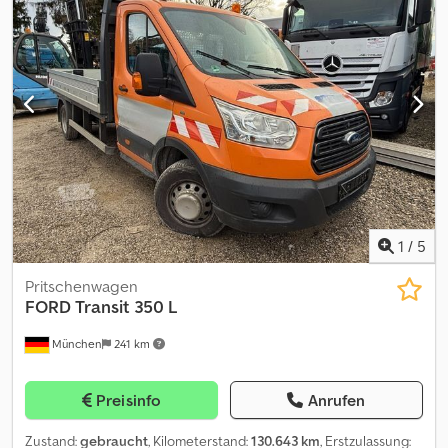
Fahrerkabine:
Sonstige
, Getriebetyp:
Sonstige
, Emissionsklasse:
Euro2
, Federung:
Blatt
, Anzahl der Sitzplätze:
5
,
Vorderreifengröße:
205/75R16C-110/108L
, Hinterreifengröße:
205/75R16C-110/108L
, Höchstgeschwindigkeit:
90 km/h
,
Ausstattung:
Anhängerkupplung, Hydraulik
, Zulassungsservice,
HU/SP/UVV, Überführung zum Hafen Sprachen:
deutsch,russisch,englisch,arabisch Alle Fahrzeuge unter
Csdpjwyuvtjfx Adisha Diesel, Schadstoffklasse: Euro2,
Anhängerkupplung, Grundfarbe: rot, Federung: Blatt,
Nutzlast(kg):2345, Dauerbremse (Börse): Motorbremse Aufbautyp:
DB 3 Seiten Kipper, Technik Gut, Tüv 2026, HSN/TSN: Irrtümer
vorbehalten.
1
/
5
Pritschenwagen
FORD
Transit 350 L
München
241 km
Preisinfo
Anrufen
Zustand:
gebraucht
, Kilometerstand:
130.643 km
, Erstzulassung: