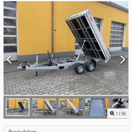
1
/
16
Basisdaten