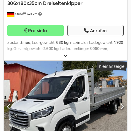
306x180x35cm Dreiseitenkipper
Stuhr
740 km
Preisinfo
Anrufen
Zustand:
neu
, Leergewicht:
680 kg
, maximales Ladegewicht:
1.920
kg
, Gesamtgewicht:
2.600 kg
, Laderaumlänge:
3.060 mm
,
Laderaumbreite:
1.800 mm
, Laderaumhöhe:
350 mm
, Reifengröße:
165r13c
, Dreiseitenkipper PW2.3E vom *Anhängerhersteller*
Kleinanzeige
Cheval Liberte oder auch Debon genannt. *Hochlader* als* Drei-
Seiten-Kipper* lässt sich, durch die klappbaren und
abnehmbaren *Bordwände*, leicht seitlich und von hinten
beladen. Die Ladung kann von diesem *Kippanhänger* mit einer
*E-Hydraulik* abgekippt werden. Der *Pkwanhänger* ist
ausgestattet mit *Aluordwänden* dreiseitig klappbar und alle
Seiten abnehmbar, *Stahl auf Holzboden*, *E-Hydraulik* mit
Batterie, *Automatikstützrad*, *H-Gestell*, *Zurrösen*,
geschweißtem *feuerverzinktem Rahmen *und einer *V-
Deichsel*. Gegen Aufpreis ist auch Kipperzubehör wie ein
*Laubgitteraufsatz*, *Aufsatzwände*, *Hochplane*, *Flachplane,