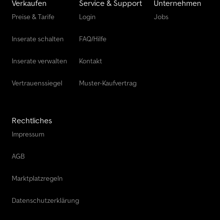
Verkaufen
Service & Support
Unternehmen
Übereinstimmungsbescheinigung) - keine Weiteren
Preise & Tarife
Login
Jobs
unerwünschten Kosten - Ablastung gegen Aufpreis möglich
(reine TÜV-Gebühr) Weitere Angebote und Informationen finden
Inserate schalten
FAQ/Hilfe
Sie auf unserer Homepage. Diese darf ich nicht direkt verlinken,
daher einfach "Dapper Anhänger" in Ihrer Suchmaschine
eingeben. Fotos können optionales Zubehör zeigen. Irrtümer,
Inserate verwalten
Kontakt
Änderungen und Zwischenverkauf vorbehalten.
Vertrauenssiegel
Muster-Kaufvertrag
Rechtliches
Impressum
AGB
Marktplatzregeln
Datenschutzerklärung