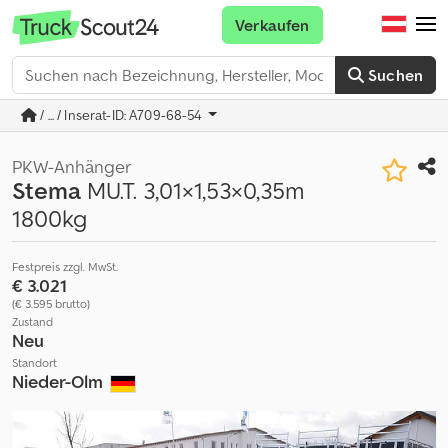
Verkaufen
Suchen
/ ... / Inserat-ID: A709-68-54
PKW-Anhänger
Stema
MU.T. 3,01×1,53×0,35m
1800kg
Festpreis zzgl. MwSt.
€ 3.021
(€ 3.595 brutto)
Zustand
Neu
Standort
Nieder-Olm