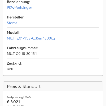
Bezeichnung:
PKW-Anhänger
Hersteller:
Stema
Modell:
MU.T. 3,01×1,53×0,35m 1800kg
Fahrzeugnummer:
MU.T O2 18-30-15.1
Zustand:
neu
Preis & Standort
Festpreis zzgl. MwSt.
€ 3.021
(€ 3.595 brutto)