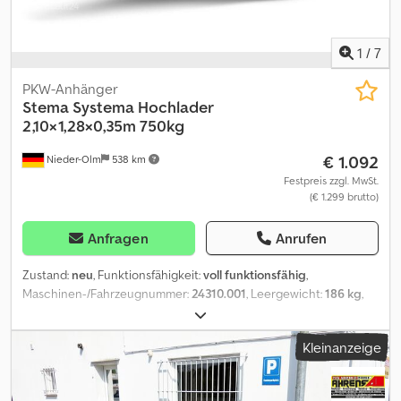
1
/
7
PKW-Anhänger
Stema
Systema Hochlader
2,10×1,28×0,35m 750kg
€ 1.092
Nieder-Olm
538 km
Festpreis zzgl. MwSt.
(€ 1.299 brutto)
Anfragen
Anrufen
Zustand:
neu
, Funktionsfähigkeit:
voll funktionsfähig
,
Maschinen-/Fahrzeugnummer:
24310.001
, Leergewicht:
186 kg
,
maximales Ladegewicht:
564 kg
, Gesamtgewicht:
750 kg
, Achsen-
Konfiguration:
1 Achse
, Laderaumlänge:
2.100 mm
,
Kleinanzeige
Laderaumbreite:
1.280 mm
, Laderaumhöhe:
350 mm
, Bordwand,
Reling und Co. - mit langlebigem und hochwertigem
Korrosionsschutz - Bordwände aus Stahlblech mit Galvalume