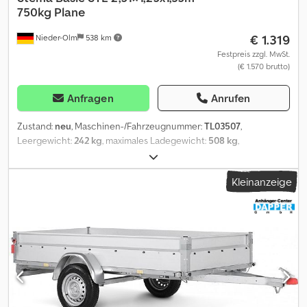
750kg Plane
€ 1.319
Nieder-Olm
538 km
Festpreis zzgl. MwSt.
(€ 1.570 brutto)
Anfragen
Anrufen
Zustand:
neu
, Maschinen-/Fahrzeugnummer:
TL03507
,
Leergewicht:
242 kg
, maximales Ladegewicht:
508 kg
,
Gesamtgewicht:
750 kg
, Achsen-Konfiguration:
1 Achse
,
Laderaumlänge:
2.510 mm
, Laderaumbreite:
1.250 mm
,
Kleinanzeige
Laderaumhöhe:
1.350 mm
, Plane und Spriegel (unmontiert) -
robustes verschraubtes Planengestell - Plane hinten zu öffnen
- 1,35 m Innenhöhe - Planenstoff 650g/m² - Montage gegen
Aufpreis möglich Bordwand, Reling und Co. - klapp- und
abnehmbare Rückwand - mit langlebigem und hochwertigem
Korrosionsschutz - Bordwände aus Stahlblech mit Galvalume
(Aluminium-Zink-Beschichtung), einwandig - STEMA-
Sicherheitsverschluss mit rotem Soft-Griff - feste Vorderwand -
35 cm hoch Einhängemöglichkeit für Planen und Netze -