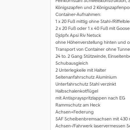
Feinkornstahl Schweißkonstruktion, 
Königszapfen und 2 Königszapfenpos
Container-Aufnahmen:
1 x 20 Fuß mittig ohne Stahl-/Riffel
2 x 20 Fuß oder 1 x 40 Fuß mit Goos
Djdpfx Apsi Riv Netsck
ohne Höhenverstellung hinten und oh
Transport von Container ohne Tunnel
24 to. 2 Gang Stützwinde, Einseiten
Schubausgleich
2 Unterlegkeile mit Halter
Seitenanfahrschutz Aluminium
Unterfahrschutz Stahl verzinkt
Halbschalenkotflügel
mit Antisprayspritzlappen nach EG
Rammschutz am Heck
Achsen+Federung
SAF Scheibenbremsachsen mit 430
Achsen-/Fahrwerk laservermessen S