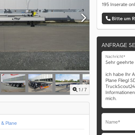
195 Inserate on
Bitte um 
ANFRAGE S
Nachricht*
1
/
7
Name*
e & Plane