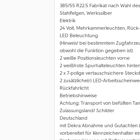
385/55 R22.5 Fabrikat nach Wahl des
Stahlfelgen, Werkssilber
Elektrik
24 Volt, Mehrkammerleuchten, Rück-u
LED Beleuchtung
(Hinweis! bei bestimmtem Zugfahrze
obwohl die Funktion gegeben ist)
2 weiße Positionsleuchten vorne
2 weiß/rote Spurhalteleuchten hinte
2 x 7-polige vertauschsichere Stec
2 zusätzliche(r) LED-Arbeitsscheinwe
Rückfahrlicht
Betriebshinweise
Achtung: Transport von befüllten Ta
Zulassungsland/ Schilder
Deutschland
mit Dekra Abnahme und Gutachten (
vorbereitet für Kennzeichenhalter ein