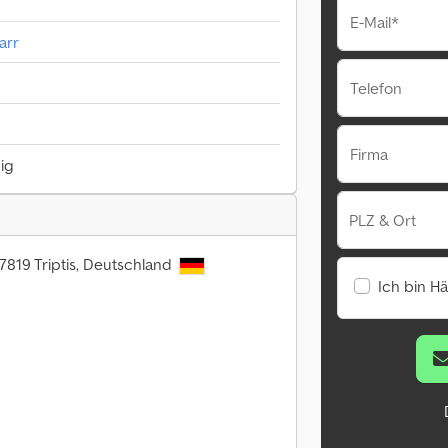
E-Mail*
arr
Telefon
Firma
hig
PLZ & Ort
07819 Triptis, Deutschland
Ich bin H