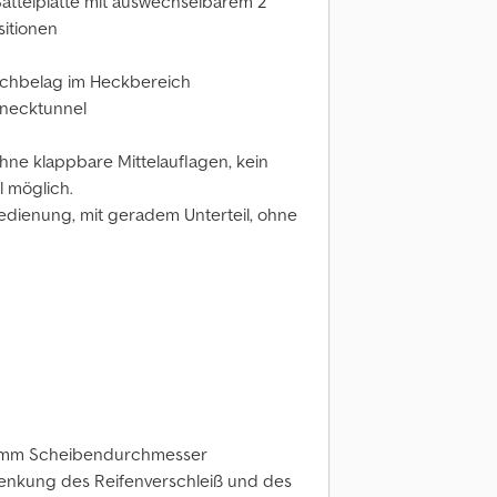
Sattelplatte mit auswechselbarem 2
itionen
blechbelag im Heckbereich
enecktunnel
ne klappbare Mittelauflagen, kein
 möglich.
bedienung, mit geradem Unterteil, ohne
 mm Scheibendurchmesser
enkung des Reifenverschleiß und des