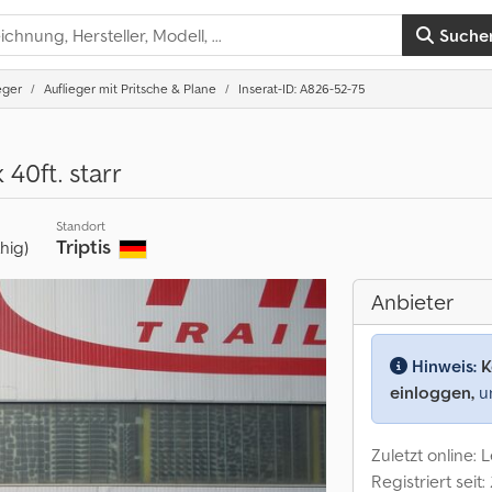
Suche
eger
Auflieger mit Pritsche & Plane
Inserat-ID: A826-52-75
0ft. starr
Standort
Triptis
ähig)
Anbieter
Hinweis:
K
einloggen,
um
Zuletzt online:
Registriert seit