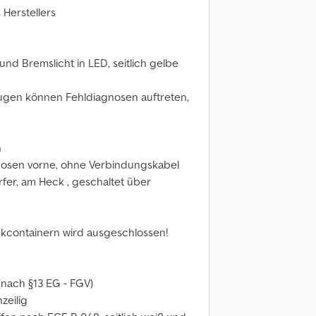
 Herstellers
nd Bremslicht in LED, seitlich gelbe
ugen können Fehldiagnosen auftreten,
n
kdosen vorne, ohne Verbindungskabel
rfer, am Heck , geschaltet über
nkcontainern wird ausgeschlossen!
nach §13 EG - FGV)
zeilig