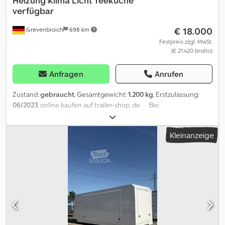
Heizung Klima Licht Teeküche
verfügbar
€ 18.000
Grevenbroich
698 km
Festpreis zzgl. MwSt.
(€ 21.420 brutto)
Anfragen
Anrufen
Zustand:
gebraucht
, Gesamtgewicht:
1.200 kg
, Erstzulassung:
06/2023
, online kaufen auf trailer-shop. de Bei
ANHÄNGERWIRTZ viele Modelle online verfügbar Bequem und
rund um die Uhr Online 24/7 kaufen Selbst abholen oder liefern
Kleinanzeige
lassen 😊 Dcedpoy Rhvzofx Abzjk Der online Abholmarkt für
Ihren neuen Anhänger bietet starke Markenfabrikate! über 850
Neuanhänger auf Lager über 130 gebrauchte Anhänger
ständig im Angebot. unverbindliches Beispiel: mit
Erstzulassung 2023 aus unserer Ausstellung Mobiles Büro
310x220x220cm Tür + 3 Fenster + WC Raum + Dometic
Klimaanlage (M) 1200kg Abverkauf Mobile Office Büroausbau
310x220x220cm 1200kg gebremst Hochlader Einachs V
Fahrgestell, Sandwichaufbau mit Eintiegstür über Treppe,