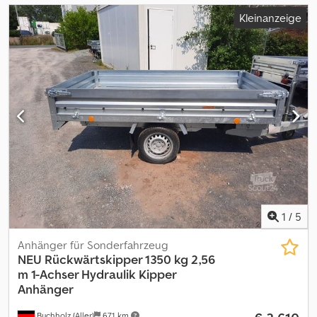
Kleinanzeige
1
/
5
Anhänger für Sonderfahrzeug
NEU Rückwärtskipper 1350 kg 2,56
m
1-Achser Hydraulik Kipper
Anhänger
Buchholz (Aller)
671 km