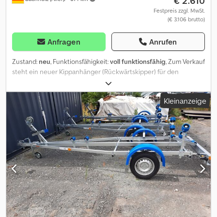
€ 2.610
Festpreis zzgl. MwSt.
(€ 3.106 brutto)
Anfragen
Anrufen
Zustand:
neu
, Funktionsfähigkeit:
voll funktionsfähig
, Zum Verkauf
steht ein neuer Kippanhänger (Rückwärtskipper) für den
professionellen Einsatz im Bau-, Gewerbe- und Transportbereich.
Der Anhänger überzeugt durch seine robuste Bauweise,
Kleinanzeige
hydraulische Kippfunktion und vielseitige Einsatzmöglichkeiten –
ideal für Schüttgut, Maschinen und Baustellenmaterial. 🔧
Technische Daten: Bauart: Rückwärtskipper Zulässiges
Gesamtgewicht: 1350 kg Nutzlast: ca. 942 kg Achsen: 1 Gebremst:
Ja Dodpfozqu A Esx Abzjck Bereifung: 13 Zoll Innenmaße (L x B x
H): 256 x 148 x 30 cm Bordwandhöhe: 30 cm Ladefläche:
Stahlboden Kippfunktion: hydraulisch (manuell bedienbar) ✅
Ausstattung & Eigenschaften: Robuster, geschweißter und
feuerverzinkter Rahmen Stabile V-Deichsel in feuerverzinkter
Ausführung Hydraulische Kippfunktion für komfortables Entladen
Alle 4 Bordwände klapp- und abnehmbar Demontierbare
Eckpfosten für maximale Flexibilität Flache Stahl-Ladefläche für