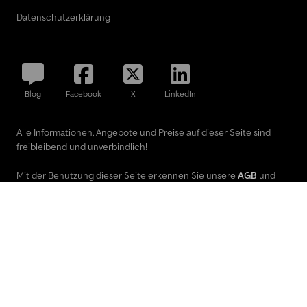
Datenschutzerklärung
Blog
Facebook
X
LinkedIn
Alle Informationen, Angebote und Preise auf dieser Seite sind
freibleibend und unverbindlich!
Mit der Benutzung dieser Seite erkennen Sie unsere
AGB
und
Datenschutzerklärung
an.
Ausgewiesene Marken gehören ihren jeweiligen Eigentümern.
TruckScout24 GmbH übernimmt keine Haftung für den Inhalt
verlinkter externer Internetseiten.
© 2000 - 2026 TruckScout24 GmbH
Diese Website ist durch reCAPTCHA geschützt und es gelten die
Datenschutzbestimmungen
und
Nutzungsbedingungen
von Google.