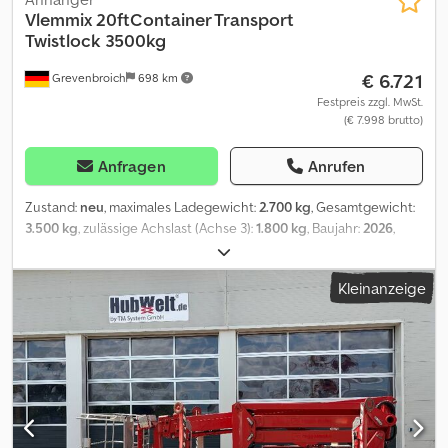
Vlemmix
20ftContainer Transport
Twistlock 3500kg
€ 6.721
Grevenbroich
698 km
Festpreis zzgl. MwSt.
(€ 7.998 brutto)
Anfragen
Anrufen
Zustand:
neu
, maximales Ladegewicht:
2.700 kg
, Gesamtgewicht:
3.500 kg
, zulässige Achslast (Achse 3):
1.800 kg
, Baujahr:
2026
,
ANHÄNGERWIRTZ der online Abholmarkt für Ihren neuen
Anhänger bietet starke Markenfabrikate! über 850 Neuanhänger
Kleinanzeige
auf Lager über 130 gebrauchte Anhänger ständig im Angebot
unverbindliches Beispiel: Modell Neu 2026 Sondermodell 3 x
1800kg 20FT Container Transporter solange der Vorrat reicht!
Containerverriegelung Twistlock, 3500kg Tridem Tieflader
niedrig V Fahrgestell, 3x1800kg Achsen Gummigefedert,
Stahlfelgen black niedrige Bereifung, Chassis Stahl verzinkt
Multiplexboden, DIN Zurroesen, Twistlock System , Automatik
Stützrad..... 😊 Verkauf rund um die Uhr über unseren Onlineshop