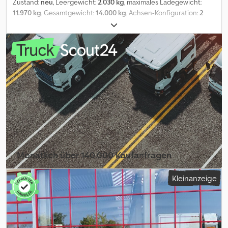
Zustand:
neu
, Leergewicht:
2.030 kg
, maximales Ladegewicht:
11.970 kg
, Gesamtgewicht:
14.000 kg
, Achsen-Konfiguration:
2
Achsen
, Laderaumlänge:
4.000 mm
, Laderaumbreite:
1.800 mm
,
Federung:
Blatt
, Reifengröße:
285 /70 R19,5
, Farbe:
Sonstige
,
Getriebetyp:
Sonstige
, Vorderreifengröße:
285 /70 R19,5
,
Hinterreifengröße:
285 /70 R19,5
, Fahrerkabine:
Sonstige
,
Emissionsklasse:
keine
, Kraftstoff:
Biodiesel
, Ausstattung:
ABS,
Druckluftbremse
, VERZINKT, geschlossener Boden, Absetzmulde
nach DIN 30720 bis max. 15 cbm, oder für ASK Müllpresse, 2 x
Abstützung, hinten, Ladehöhe ca. 900 mm, Wekzeugkiste, ,
Aufpreis für Rampen 1.600 ¤ netto, , -- Druckfehler, Irrtümer und
Änderungen vorbehalten, Muster- Bilder --, Mehr Daten unter: !,
More Details: ! Dodozrhkxjpfx Am Esck
Monatlich über 140.000 Kaufanfragen
Händlerpaket auswählen
Kleinanzeige