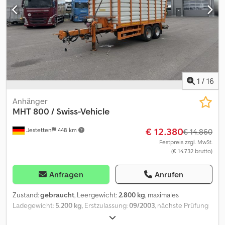
1
/
16
Anhänger
MHT 800 / Swiss-Vehicle
€ 12.380
Jestetten
448 km
€ 14.860
Festpreis zzgl. MwSt.
(€ 14.732 brutto)
Anfragen
Anrufen
Zustand:
gebraucht
, Leergewicht:
2.800 kg
, maximales
Ladegewicht:
5.200 kg
, Erstzulassung:
09/2003
, nächste Prüfung
(TÜV):
06/2023
, Gesamtbreite:
25.500 mm
, Federung:
Blatt
,