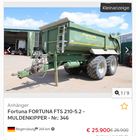
Kleinanzeige
1
/
9
Anhänger
Fortuna
FORTUNA FTS 210-5.2 -
MULDENKIPPER - Nr.: 346
€ 25.900
Regensburg
245 km
€ 26.900