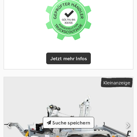
Fahrzeug kann mit Werbung beklebt und/oder beschriftet sein
SI87135 Unser Angebot ist generell ohne neue TÜV-Abnahme.
Falls neue TÜV-Abnahme erwünscht, unterbreiten wir Ihnen
gerne ein Angebot unserer Partnerwerkstätten! Fahrzeug kann
mit Werbung beklebt und/oder beschriftet sein. Es gelten unsere
allgemeinen Liefer- und Zahlungsbedingungen. Dodjzq Nfbopfx
Am Esck Gerne erstellen wir Ihnen für dieses Objekt ein
Finanzierungs- oder Leasingangebot. Bitte sprechen Sie uns an!
Jetzt mehr Infos
Kleinanzeige
Suche speichern