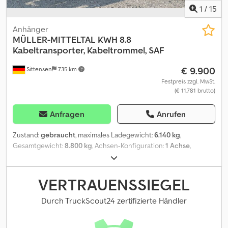
1
/
15
Anhänger
MÜLLER-MITTELTAL
KWH 8.8
Kabeltransporter, Kabeltrommel, SAF
€ 9.900
Sittensen
735 km
Festpreis zzgl. MwSt.
(€ 11.781 brutto)
Anfragen
Anrufen
Zustand:
gebraucht
, maximales Ladegewicht:
6.140 kg
,
Gesamtgewicht:
8.800 kg
, Achsen-Konfiguration:
1 Achse
,
Erstzulassung:
05/2004
, Gesamtlänge:
5.200 mm
, Gesamtbreite:
2.550 mm
, Gesamthöhe:
2.750 mm
, Einachs-Kabeltransport-
Anhänger, Hydraulikaggregat für Hubeinrichtung, hydr.
VERTRAUENSSIEGEL
Trommeldrehantrieb, links- und rechtslaufend, Stützbeine hinten,
max. Trommeldurchmesser ca. 800 - 3000 mm, Lichte Breite zw.
Durch TruckScout24 zertifizierte Händler
den Trommelarmen 1.700 mm, Zugdeichsel höhenverstellbar, SAF
Achse(n), Trommelbremsanlage, Blattfederung, Stützrad,