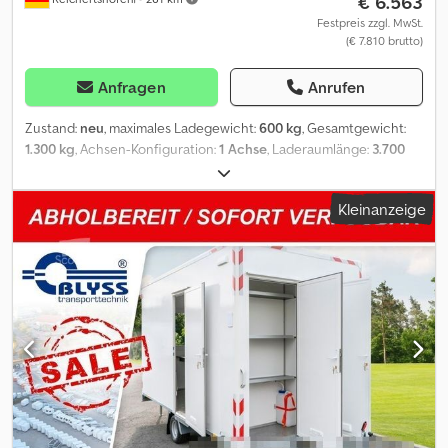
€ 6.563
Festpreis zzgl. MwSt.
(€ 7.810 brutto)
Anfragen
Anrufen
Zustand:
neu
, maximales Ladegewicht:
600 kg
, Gesamtgewicht:
1.300 kg
, Achsen-Konfiguration:
1 Achse
, Laderaumlänge:
3.700
mm
, Laderaumbreite:
2.100 mm
, Laderaumhöhe:
2.300 mm
,
Bauwagen Stay Basic Technische Daten: * Anhängertyp
Kleinanzeige
Bauwagen Stay Basic Leer * Gesamtgewicht 1300kg * Nutzlast
600kg * Innenmaße L: 370cm, B: 210cm, H: 230cm * Boden
Multiplex-Platte 18mm * Rahmen Tauchbad feuerverzinkter
Stahlrahmen integriert mit der Deichsel (geschweißt) * Reifen 10
Zoll * Achsenhersteller AL-KO oder KNOTT Dcedjthklcjpfx Am Eok
* Anzahl der Achsen 1 * Gebremste Achse * Stützrad serienmäßig
* Wände Sandwich 24mm * Außenbeplankung Laminatwände,
glatt * Profile Eloxierte Aluminiumprofile * Eingangstritt aus
Riffelblech * Stützen 4, verzinkt * Eingangstüre in der Bugwand *
Schiebestützen 4, verzinkt * Fenster mit Klappläden zzgl.
Fahrzeugbrief / COC-Bescheinigung 49,99 ¤ Alle Preise inkl.
MwSt. Auch in anderen Varianten erhältlich: 370x210x230cm