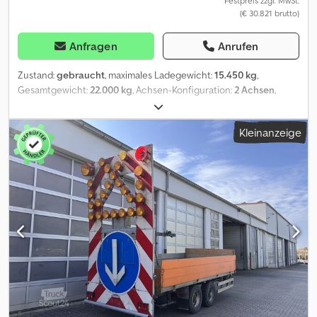
Festpreis zzgl. MwSt.
(€ 30.821 brutto)
Anfragen
Anrufen
Zustand:
gebraucht
, maximales Ladegewicht:
15.450 kg
,
Gesamtgewicht:
22.000 kg
, Achsen-Konfiguration:
2 Achsen
,
Erstzulassung:
04/2020
, Fahrzeug-Ident-Nr.: W09FTS222K0F15346
hydraulische Klappe Ladevolumen: 12,7 m³ DE HU 02.2027
Kleinanzeige
Muldenhöhe: 1.100 mm Muldenboden: 6 mm Stahl Hardox 450
Djdpfx Amszgp D Aj Ejck Eigengewicht: 6.550 kg BPW Achsen
Trommelbremsen Blattfederung 40 km/h Zulassung K80
Bereifung: 650/55 R 26,5 Änderungen, Zwischenverkauf und
Irrtümer sind ausdrücklich vorbehalten. Die Beschreibung dient
der allgemeinen Identifizierung des Fahrzeuges und stellt keine
Gewährleistung im kaufrechtlichen Sinne dar. Ausschlaggebend
ist die Beschreibung gemäß Kaufvertrag. Unser Angebot ist
generell ohne neue TÜV-Abnahme. Falls neue TÜV-Abnahme
erwünscht, unterbreiten wir Ihnen gerne ein Angebot unserer
Partnerwerkstätten! Fahrzeug kann mit Werbung beklebt
und/oder beschriftet sein. Es gelten unsere allgemeinen Liefer-
und Zahlungsbedingungen.