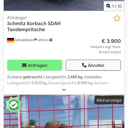
1
/
10
Anhänger
Schmitz Korbach
SDAH
Tandempritsche
€ 3.900
Schwebheim
419 km
Festpreis zzgl. MwSt.
(€ 4.641 brutto)
Anfragen
Anrufen
Zustand:
gebraucht
, Leergewicht:
2.460 kg
, maximales
Ladegewicht:
5.540 kg
, Gesamtgewicht:
8.000 kg
, Achsen-
Konfiguration:
2 Achsen
, Erstzulassung:
12/2004
, Laderaumlänge:
5.000 mm
, Federung:
Sonstige
, Reifengröße:
235/75 R 17,5
,
Kleinanzeige
Radstand:
990 mm
, Farbe:
Sonstige
, Getriebetyp:
Sonstige
,
Vorderreifengröße:
235/75 R 17,5
, Hinterreifengröße:
235/75 R
17,5
, Fahrerkabine:
Sonstige
, Emissionsklasse:
keine
, Ausstattung:
Druckluftbremse
, mit Beleuchtungsanlage, , -- Druckfehler,
Irrtümer und Änderungen vorbehalten, Muster- Bilder --, Mehr