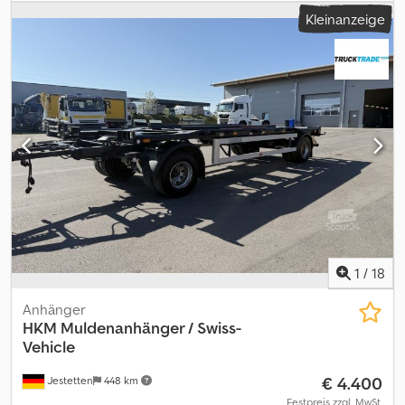
Reifengröße:
285 / 70 R 19.5 / 8mm
, Vorderreifengröße:
285 / 70 R
Kleinanzeige
19.5 / 8mm
, Betriebsgewicht:
8.000 kg
,
1
/
18
Anhänger
HKM Muldenanhänger / Swiss-
Vehicle
€ 4.400
Jestetten
448 km
Festpreis zzgl. MwSt.