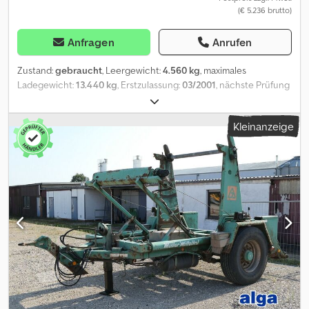
(€ 5.236 brutto)
Anfragen
Anrufen
Zustand:
gebraucht
, Leergewicht:
4.560 kg
, maximales
Ladegewicht:
13.440 kg
, Erstzulassung:
03/2001
, nächste Prüfung
(TÜV):
09/2023
, Gesamtlänge:
9.500 mm
, Gesamtbreite:
25.500
mm
, Gesamthöhe:
11.500 mm
, Federung:
Luft
, Reifengröße:
265 /
Kleinanzeige
70 R 19.5 / 12mm
, Vorderreifengröße:
265 / 70 R 19.5 / 12mm
,
Betriebsgewicht:
18.000 kg
,