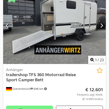
1
/
23
Anhänger
trailershop
TFS 360 Motorrad Reise
Sport Camper Bett
€ 12.601
Grevenbroich
698 km
Festpreis zzgl. MwSt.
(€ 14.995 brutto)