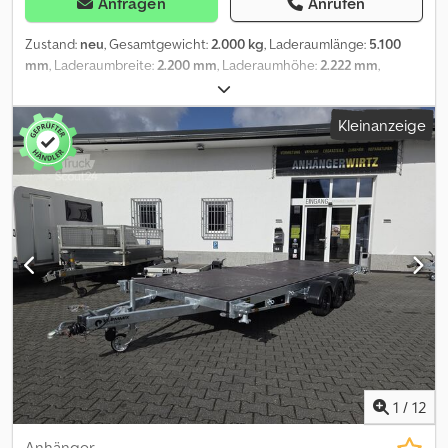
Anfragen
Anrufen
Zustand:
neu
, Gesamtgewicht:
2.000 kg
, Laderaumlänge:
5.100
mm
, Laderaumbreite:
2.200 mm
, Laderaumhöhe:
2.222 mm
,
Baujahr:
2026
, ANHÄNGERWIRTZ der Abholmarkt für Ihren neuen
Anhänger bietet starke Markenfabrikate! über 850 Neuanhänger
Kleinanzeige
auf Lager verfügbar. über 130 gebrauchte Anhänger ständig im
Angebot. Dcsdpfx Ajzrg Ipom Eek unverbindliches Beispiel:
trailershop Event Verkaufsanhänger 510x220x220cm 2000kg
gebremst Tandem Hochlader Einachs V Fahrgestell,
Sandwichaufbau isoliert weiß mit Eintiegstür links Seitenklappe
mit Treppe, 230 Volt Innenbeleuchtung & Steckdose, Anschlüsse
Sicherungskasten Verteiler Steckdosen - 4 kurbel Stützen,
Stützrad..... und in verschiedenen längen und Ausstattungen
erhältlich. Trailershop bietet Ihnen diese einzigartigen Event
Trailer zum fairen Preis bei kurzfristiger Verfügbarkeit.
Neufahrzeug Rechnung MwSt. ausweisbar Garantie vom
Fachhändler seit 35 Jahren Urheberrecht auf Bilder Text Logos
08.2026
1
/
12
Anhänger