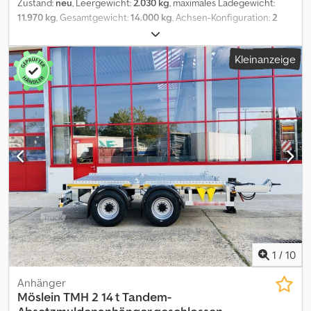
Zustand:
neu
, Leergewicht:
2.030 kg
, maximales Ladegewicht:
11.970 kg
, Gesamtgewicht:
14.000 kg
, Achsen-Konfiguration:
2
Achsen
, Laderaumlänge:
4.000 mm
, Laderaumbreite:
1.800 mm
,
Federung:
Blatt
, Reifengröße:
285 /70 R19,5
, Farbe:
Sonstige
,
Kleinanzeige
Getriebetyp:
Sonstige
, Vorderreifengröße:
285 /70 R19,5
,
Hinterreifengröße:
285 /70 R19,5
, Fahrerkabine:
Sonstige
,
Emissionsklasse:
keine
, Kraftstoff:
Biodiesel
, Ausstattung:
ABS,
Druckluftbremse
, VERZINKT, geschlossener Boden, Absetzmulde
nach DIN 30720 bis max. 15 cbm, oder für ASK Müllpresse, 2 x
Abstützung, hinten, Ladehöhe ca. 900 mm, Wekzeugkiste, ,
Aufpreis für Rampen 1.800 ¤ netto, , -- Druckfehler, Irrtümer und
Änderungen vorbehalten, Muster- Bilder --, Mehr Daten unter: !,
More Details: ! Dcodpfozrhkfox Am Ejk
1
/
10
Anhänger
Möslein
TMH 2 14 t Tandem-