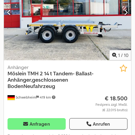
Daten unter: !, More Details: ! Dcodpozrhlvsfx Am Ejk
1
/
10
Anhänger
Möslein
TMH 2 14 t Tandem- Ballast-
Anhänger,geschlossenen
BodenNeufahrzeug
€ 18.500
Schwebheim
419 km
Festpreis zzgl. MwSt.
(€ 22.015 brutto)
Anfragen
Anrufen