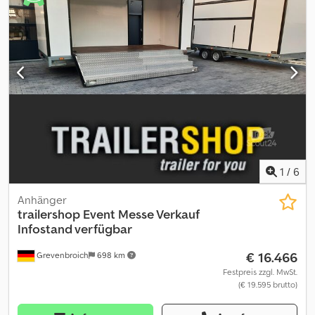
1
/
6
Anhänger
trailershop
Event Messe Verkauf
Infostand verfügbar
€ 16.466
Grevenbroich
698 km
Festpreis zzgl. MwSt.
(€ 19.595 brutto)