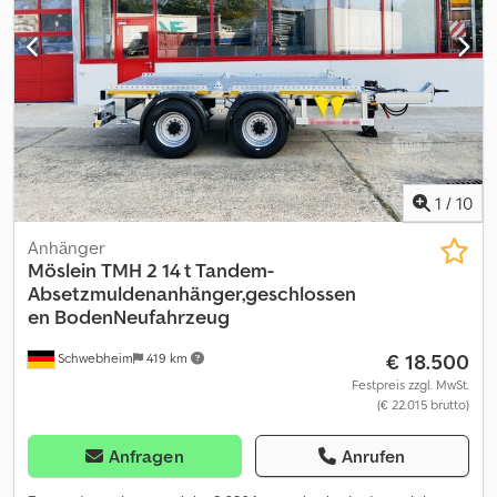
1
/
10
Anhänger
Möslein
TMH 2 14 t Tandem-
Absetzmuldenanhänger,geschlossen
en BodenNeufahrzeug
€ 18.500
Schwebheim
419 km
Festpreis zzgl. MwSt.
(€ 22.015 brutto)
Anfragen
Anrufen