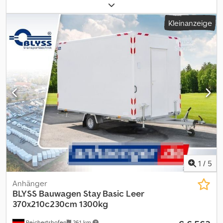
Stammdurchmesser * Aufbau und Auswurfkamin drehbar Dcjdpfx
Amszalrwe Esk * 50Ps Kubota Diesel Motor * Service und Tüv bei
Kleinanzeige
Kauf neu Irrtümer und Zwischenverkauf vorbehalten.
1
/
5
Anhänger
BLYSS
Bauwagen Stay Basic Leer
370x210c230cm 1300kg
Reichertshofen
261 km