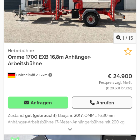
auf trailer-shop de Verkauf telefonische Bestellannahme : MO. -
FR 08 bis 12.30 Uhr 14 bis 18.00 UHR oder rund um die Uhr über
unseren trailershop direkt kaufen Inhalt und Bilder unterliegen
dem Urheberrecht - Logos Markenschutz 08/26
VLX20FTCT35003BPSP Dcodpfxozrg Iio Am Eek
1
/
15
Hebebühne
Omme
1700 EXB 16,8m Anhänger-
Arbeitsbühne
€ 24.900
Holzheim
295 km
Festpreis zzgl. MwSt.
(€ 29.631 brutto)
Anfragen
Anrufen
Zustand:
gut (gebraucht)
, Baujahr:
2017
, OMME 16,80mm
Anhänger-Arbeitsbühne 17-Meter-Anhängerbühne mit 200 kg
Korblast. Die 1700 EXB ist eine Anhängerarbeitsbühne von
OMMELIFT, welche von vier leistungsstarken Batterien betrieben