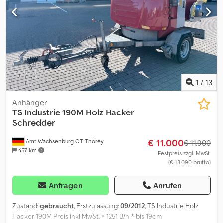
weitere Informationen zu erhalten.
1
/
13
Anhänger
TS Industrie 190M Holz Hacker
Schredder
€ 11.000
Amt Wachsenburg OT Thörey
€ 11.900
457 km
Festpreis zzgl. MwSt.
(€ 13.090 brutto)
Anfragen
Anrufen
Zustand:
gebraucht
, Erstzulassung:
09/2012
, TS Industrie Holz
Hacker 190M Preis inkl MwSt. * 1251 B/h * bis 19cm