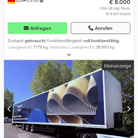
€ 8.000
Köln
678 km
EXW VB zzgl. MwSt.
(€ 9.520 brutto)
Anfragen
Anrufen
Zustand:
gebraucht
, Funktionsfähigkeit:
voll funktionsfähig
,
Leergewicht:
7.179 kg
, maximales Ladegewicht:
28.850 kg
,
Gesamtgewicht:
36.000 kg
, Achsen-Konfiguration:
3 Achsen
,
Erstzulassung:
07/2018
, nächste Prüfung (TÜV):
05/2027
,
Kleinanzeige
Laderaumlänge:
13.560 mm
, Laderaumbreite:
2.490 mm
,
Laderaumhöhe:
2.730 mm
, Federung:
Luft
, Reifengröße:
385/65
,
Reifenzustand:
70 %
, Höchstgeschwindigkeit:
260 km/h
, Farbe:
Weiß
, Anhängerbremse:
Anhänger gebremst
, Baujahr:
2018
,
Ausstattung:
ABS
, Zu Verkaufen - aus unserem eigenem Fuhrpark
- 1.Hand KÖGEL S24-3 * Koffer Trockenfracht mit Alu-Rolltor * 2 x
Liftachse BPW ECO Air * Code XL * Kögel Trockenfracht
Kofferauflieger * Aluminiumrolltor Wihag Train Plus * ideal für
Systemverkehr lose Ladung :* Ladungssicherungszertifikat DIN
EN 12642 Code XL *Doppelte Ankerschienen für
Ladungssicherung * Innen Stahlrammschutz rechts + links +
vorne * BPW mit Scheibenbremse + 2 fach Liftachse Rahmen KTL