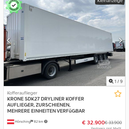
Kleinanzeige
1
/
9
Kofferauflieger
KRONE
SDK27 DRYLINER KOFFER
AUFLIEGER, ZURSCHIENEN,
MEHRERE EINHEITEN VERFüGBAR
€ 32.900
Hörsching
82 km
€ 33.900
Festpreis zzgl. MwSt.