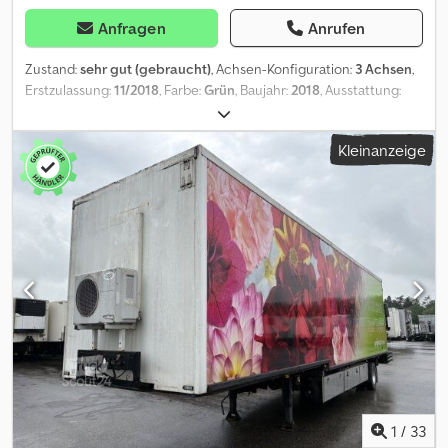
Anfragen
Anrufen
Zustand:
sehr gut (gebraucht)
, Achsen-Konfiguration:
3 Achsen
,
Erstzulassung:
11/2018
, Farbe:
Grün
, Baujahr:
2018
, Ausstattung:
ABS
, = Weitere Optionen und Zubehör = - Luftfederung -
Scheibenbremsen Dsdjzclm Topfx Ankokr - Werkzeugkasten =
Kleinanzeige
Anmerkungen = Schmitz Cargobull SCB S3T 6 NEW TIRES 385/55
R22,5 New Tarpaulin New Rims New Slats 6 Units In Stock:
WSM000003301327 WSM000003313855 WSM000003313860
WSM000003313867 WSM000007019134 WSM000007019218 =
Weitere Informationen = Zuladung: 29.137 kg Technischer
Zustand: sehr gut Optischer Zustand: sehr gut Schäden: keines
1
/
33