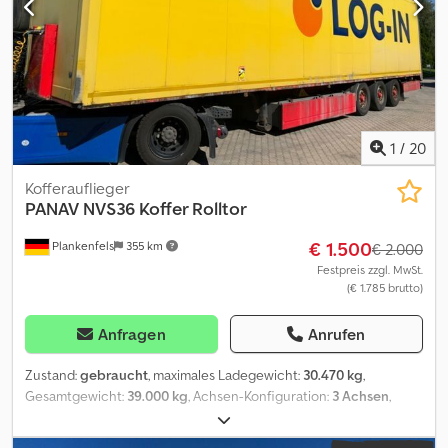
1
/
20
Kofferauflieger
PANAV
NVS36 Koffer Rolltor
€ 1.500
Plankenfels
355 km
€ 2.000
Festpreis zzgl. MwSt.
(€ 1.785 brutto)
Anfragen
Anrufen
Zustand:
gebraucht
, maximales Ladegewicht:
30.470 kg
,
Gesamtgewicht:
39.000 kg
, Achsen-Konfiguration:
3 Achsen
,
Erstzulassung:
09/2010
, Ausstattung:
ABS
, Panav NVS36 Koffer
Auflieger Nutzlast 30.470 kg Dodpfx Ansu Ddviekskr Bereifung