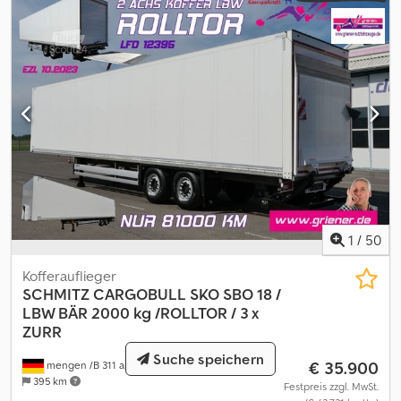
1
/
50
Kofferauflieger
SCHMITZ CARGOBULL
SKO SBO 18 /
LBW BÄR 2000 kg /ROLLTOR / 3 x
ZURR
Suche speichern
€ 35.900
mengen /B 311 am bodensee
395 km
Festpreis zzgl. MwSt.