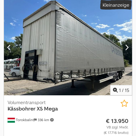
Kleinanzeige
22,5
, Farbe:
Weiß
, Ausstattung:
ABS
, SAF-Scheibenbremsen, 4
Reifen 385/65 R 22,5 von führender Marke, Reserveradhalter,
Werkzeugkasten, Schiffsösen, Verschleißanzeige-Kit für
Bremsbeläge, Plywood-Kofferaufbau mit isoliertem Dach, Rolltor
der Marke Fit, Ladungssicherungsleiste, hintere Einstiegsblech,
mehrschichtige Bodenplatte, seitlicher Anfahrschutzsockel,
Seitenwände aus Sperrholz mit Rahmen aus verzinktem Stahl,
hintere Anfahrschutzpuffer aus Stahl, auf Anfrage auch in
Ausführung mit Zwillingsachse erhältlich. Dkedpfx Ajg Dndcsnksr
1
/
15
Volumentransport
Kässbohrer
XS Mega
€ 13.950
Torokbalint
336 km
VB zzgl. MwSt.
(€ 17.716 brutto)