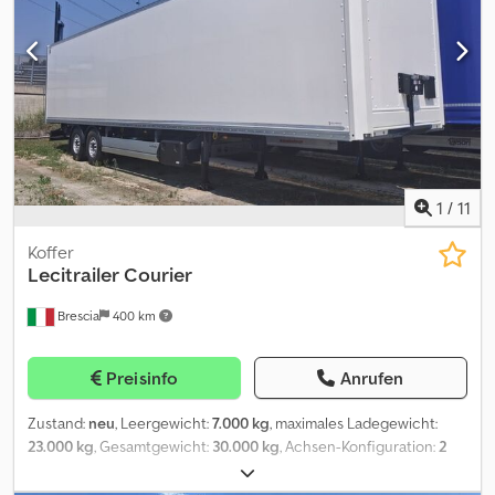
Leergewicht: 6.740 kg | Nutzlast 15.260 kg | Länge: 11,55 m | Breite:
2,56 m | Höhe: 3,80 m | eingebaute Küche mit 2 Kühlladen,
Klimaanlage/Heizung | Waschbecken mit 200 Liter Frischwasser,
Stromanschluss 220 volt | Ladebordwand Dhollandia DH-LM |
Seitenbordwand | Eigengewicht: 6740kg | Klimaanlagen Argo |
Wassertank | Markise | Werkzeugkasten | Reifen:265/70R19,5
Irrtum und Zwischenverkauf vorbehalten. Djdpfx Anozhwh Sskskr
1
/
11
Koffer
Lecitrailer
Courier
Brescia
400 km
Preisinfo
Anrufen
Zustand:
neu
, Leergewicht:
7.000 kg
, maximales Ladegewicht:
23.000 kg
, Gesamtgewicht:
30.000 kg
, Achsen-Konfiguration:
2
Achsen
, Laderaumlänge:
13.620 mm
, Laderaumbreite:
2.480 mm
,
Laderaumhöhe:
2.700 mm
, Federung:
Luft
, Reifengröße:
385/65 r