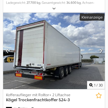
Ladegewicht:
27.700 kg
, Gesamtgewicht:
34.600 kg
, Achsen-
Konfiguration:
3 Achsen
, Erstzulassung:
04/2006
, Gesamtlänge:
13.800 mm
, Federung:
Luft
, Farbe:
Weiß
, Getriebetyp:
Kleinanzeige
mechanisch
, Ausstattung:
ABS
, Unverbindliches Angebot-
Änderungen und Zwischenverkauf vorbehalten-Verkauf erfolgt
unter Ausschluss jeglicher Gewährleistung-Alle Angaben ohne
Gewähr! Dkjdpfxjyn I H He Ankjr
1
/
30
Kofferauflieger mit Rolltor+ 2 Liftachse
Kögel
Trockenfrachtkoffer S24-3