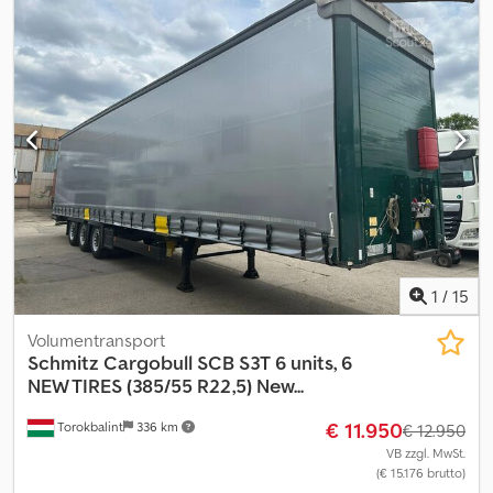
some pieces available ! Dkjdpsu Ddv Aefx Anksr Bilder sind
Beispielbilder ! / Pictures are example pictures !
1
/
15
Volumentransport
Schmitz Cargobull
SCB S3T 6 units, 6
NEW TIRES (385/55 R22,5) New...
€ 11.950
Torokbalint
336 km
€ 12.950
VB zzgl. MwSt.
(€ 15.176 brutto)