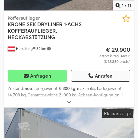
1
/
11
Kofferauflieger
KRONE
SEK DRYLINER 1-ACHS
KOFFERAUFLIEGER,
HECKABSTüTZUNG
€ 29.900
Hörsching
82 km
Festpreis zzgl. MwSt.
(€ 35.880 brutto)
Anfragen
Anrufen
Zustand:
neu
, Leergewicht:
6.300 kg
, maximales Ladegewicht:
14.700 kg
, Gesamtgewicht:
21.000 kg
, Achsen-Konfiguration:
1
Achse
, Federung:
Luft
, Ausstattung:
ABS
, | Krone SEK DryLiner 1-
Achs Kofferauflieger | Zurrpunkte seitlich und Gurtleiste |
Kleinanzeige
Portaltür | Reserveradhalter | Abstützwinde für Staplerbeladung |
Eigengewicht | Ankerschienen an Seitenwände | sofort verfügbar
| Vermietung möglich | Innenhöhe: 2,75m B: 2,48m | Länge: 13,90m |
Verstärkter Premiumreifen | Auch verfügbar mit verstärktem