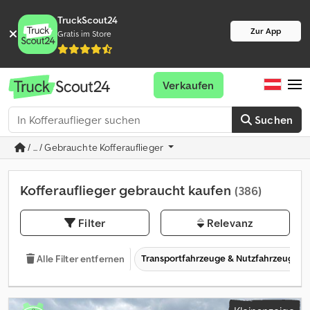
TruckScout24
Zur App
Gratis im Store
Verkaufen
Suchen
/ ... / Gebrauchte Kofferauflieger
Kofferauflieger gebraucht kaufen
(386)
Filter
Relevanz
Transportfahrzeuge & Nutzfahrzeuge
Alle Filter entfernen