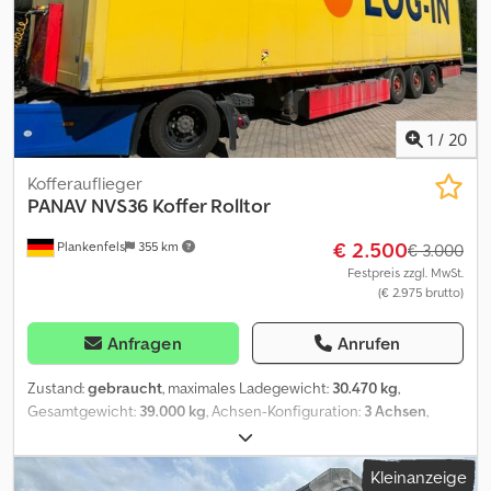
1
/
20
Kofferauflieger
PANAV
NVS36 Koffer Rolltor
€ 2.500
Plankenfels
355 km
€ 3.000
Festpreis zzgl. MwSt.
(€ 2.975 brutto)
Anfragen
Anrufen
Zustand:
gebraucht
, maximales Ladegewicht:
30.470 kg
,
Gesamtgewicht:
39.000 kg
, Achsen-Konfiguration:
3 Achsen
,
Erstzulassung:
05/2012
, Ausstattung:
ABS
, Panav NVS36 Koffer
Auflieger Nutzlast 30.470 kg Bereifung 385/55 R 22,5 BPW Achsen
Kleinanzeige
Palettenkasten Unterfahrschutz mehrere Stück vorhanden ! /