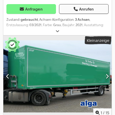
Anfragen
Anrufen
Zustand:
gebraucht
, Achsen-Konfiguration:
3 Achsen
,
Erstzulassung:
03/2021
, Farbe:
Grau
, Baujahr:
2021
, Ausstattung:
ABS
, = Weitere Optionen und Zubehör = - Luftfederung -
Scheibenbremsen - Werkzeugkasten = Anmerkungen =
Kleinanzeige
Kassbohrer Mega 2021 03-2021 WKVDAF30300110022 435/50 R19,5
= Weitere Informationen = Leergewicht: 6.840 kg Zuladung:
29.160 kg Djdpozpvbaofx Ankekr zGG: 36.000 kg APK (Technische
Hauptuntersuchung): geprüft bis 01.2027
1
/
15