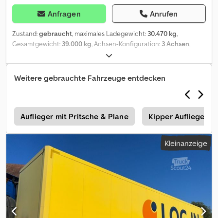
Anfragen
Anrufen
Zustand:
gebraucht
, maximales Ladegewicht:
30.470 kg
,
Gesamtgewicht:
39.000 kg
, Achsen-Konfiguration:
3 Achsen
,
Erstzulassung:
02/2011
, Ausstattung:
ABS
, Panav NVS36 Koffer
Auflieger Nutzlast 30.470 kg Bereifung 385/55 R 22,5 BPW Achsen
Palettenkasten Unterfahrschutz mehrere Stück vorhanden ! /
Weitere gebrauchte Fahrzeuge entdecken
some pieces available ! Bilder sind Beispielbilder ! / Pictures are
example pictures ! Dodpju Ddvvsfx Ankekr
r
Auflieger mit Pritsche & Plane
Kipper Auflieger
Kleinanzeige