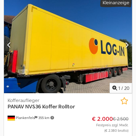
Kleinanzeige
385/55 R 22,5 BPW Achsen Palettenkasten Unterfahrschutz
mehrere Stück vorhanden ! / some pieces available ! Bilder sind
Beispielbilder ! / Pictures are example pictures !
1
/
20
Kofferauflieger
PANAV
NVS36 Koffer Rolltor
€ 2.000
Plankenfels
355 km
€ 2.500
Festpreis zzgl. MwSt.
(€ 2.380 brutto)