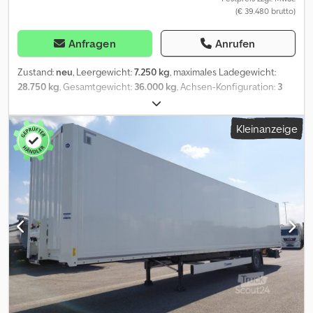
(€ 39.480 brutto)
Anfragen
Anrufen
Zustand:
neu
, Leergewicht:
7.250 kg
, maximales Ladegewicht:
28.750 kg
, Gesamtgewicht:
36.000 kg
, Achsen-Konfiguration:
3
Achsen
, Laderaumlänge:
13.620 mm
, Gesamtlänge:
2.550 mm
,
Gesamthöhe:
138.600 mm
, Federung:
Luft
, Bauhöhe:
4.000 mm
,
Kleinanzeige
Ausstattung:
ABS
, | Krone Dry Liner Kofferauflieger |
Reserveradhalter | Krone-Achsen mit Scheibenbremse |
Ankerschienen für Ladungssicherung | 13 Paar Zurringe in Boden
versenkt | Innenhöhe 2715mm | Durchladehöhe 2650mm |
Bereifung 385/65R22,5 | Tageszulassung 6.2024 | Vermietung
möglich Irrtum, Eingabe und Vorverkauf vorbehalten. Dsdpfxel Sn
Dfj Ankjkr