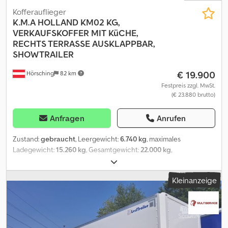
Kofferauflieger
K.M.A HOLLAND KM02 KG,
VERKAUFSKOFFER MIT KüCHE,
RECHTS TERRASSE AUSKLAPPBAR,
SHOWTRAILER
€ 19.900
Hörsching
82 km
Festpreis zzgl. MwSt.
(€ 23.880 brutto)
Anfragen
Anrufen
Zustand:
gebraucht
, Leergewicht:
6.740 kg
, maximales
Ladegewicht:
15.260 kg
, Gesamtgewicht:
22.000 kg
,
Erstzulassung:
11/1996
, nächste Prüfung (TÜV):
11/2025
,
Reifengröße:
265/70/R19.5
, Ausstattung:
ABS, Druckluftbremse,
Kleinanzeige
LKW-Zulassung
, | Koffer K.M.A Holland KM02 KG Showtrailer |
Baujahr: 1996 2015 komplett restauriert | Achsen: 1 Achse lenkbar
zwillingsbereift mit Alufelgen luftgefedert | Rechts Terrasse
ausklappbar mit Geländer und Stiegen rechts und links, siehe
Fotos | Lichtsystem auf der Decke mit Stomanschluss |