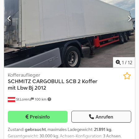
Boden !!!! | Irrtum, Eingabe und Vorverkauf vorbehalten. Dkedpfx
Ansznw Npsker
1
/
12
Kofferauflieger
SCHMITZ CARGOBULL
SCB 2 Koffer
mit Lbw Bj 2012
St.Lorenz
100 km
Preisinfo
Anrufen
Zustand:
gebraucht
, maximales Ladegewicht:
21.891 kg
,
Gesamtgewicht:
30.000 kg
, Achsen-Konfiguration:
3 Achsen
,