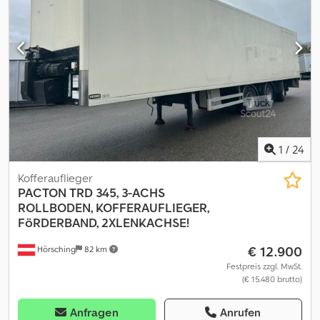
langer Überhang ) Innen: Laufschienen-System Innen-Maße:
14.90x2.45x2.50 (ohne Laufband 2.77m hoch) Technik: SEW-
Antrieb SAF Achsen Zustand: gut ?feature=share Sicherheit
Scheibenbremse Sonstiges Papierschienen im Boden *
Zentralschmierung Dkedpfx Anezklvvsker Diverses
Gebrauchtfahrzeug
1
/
24
Kofferauflieger
PACTON
TRD 345, 3-ACHS
ROLLBODEN, KOFFERAUFLIEGER,
FöRDERBAND, 2XLENKACHSE!
€ 12.900
Hörsching
82 km
Festpreis zzgl. MwSt.
(€ 15.480 brutto)
Anfragen
Anrufen