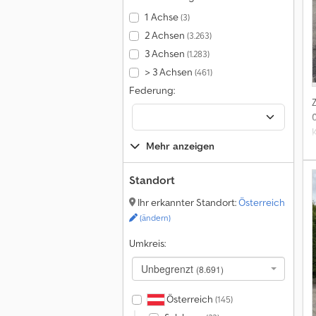
1 Achse
(3)
2 Achsen
(3.263)
3 Achsen
(1.283)
> 3 Achsen
(461)
Federung:
Mehr anzeigen
Standort
Ihr erkannter Standort:
Österreich
(ändern)
Umkreis:
Unbegrenzt
(8.691)
Österreich
(145)