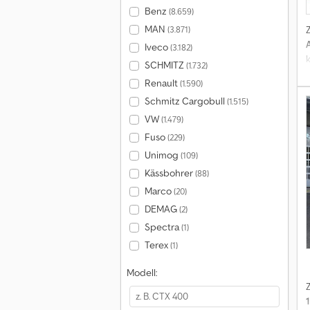
Benz
(8.659)
MAN
(3.871)
Iveco
(3.182)
SCHMITZ
(1.732)
Renault
(1.590)
Schmitz Cargobull
(1.515)
VW
(1.479)
Fuso
(229)
Unimog
(109)
Kässbohrer
(88)
Marco
(20)
DEMAG
(2)
Spectra
(1)
Terex
(1)
Modell: