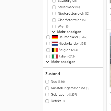
Salzburg
(23)
Steiermark
(16)
Niederösterreich
(12)
D
Oberösterreich
(5)
Z
Wien
(5)
•
Mehr anzeigen
Deutschland
(6.267)
Niederlande
(1.193)
Belgien
(293)
Italien
(242)
Mehr anzeigen
Zustand
Neu
(386)
Ausstellungsmaschine
(6)
Gebraucht
(8.297)
Defekt
(2)
d