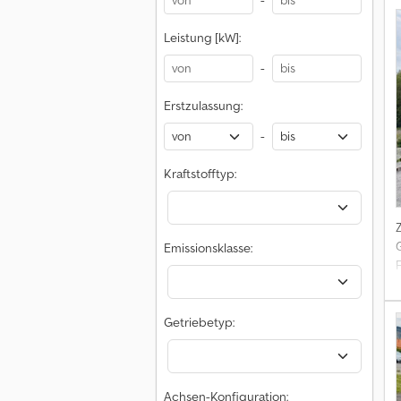
-
c
Leistung [kW]:
-
Erstzulassung:
-
Kraftstofftyp:
Emissionsklasse:
Getriebetyp:
Achsen-Konfiguration: