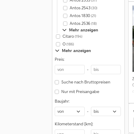
Antos 2533
(37)
Antos 2543
(30)
(
Antos 1830
(21)
Antos 2536
(18)
Mehr anzeigen
Citaro
(194)
O
(186)
Mehr anzeigen
z
Preis:
P
-
A
Suche nach Bruttopreisen
Nur mit Preisangabe
Baujahr:
U
-
Lkw Kipper
Pegaso Lkw Kipper
Sisu Lkw Kipper
Kilometerstand [km]: