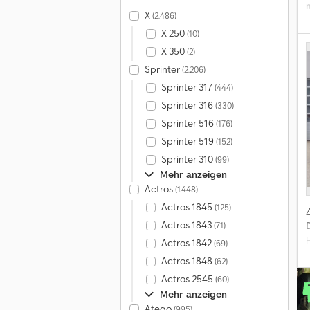
X
(2.486)
B
X 250
(10)
X 350
(2)
Sprinter
(2.206)
Sprinter 317
(444)
Sprinter 316
(330)
Sprinter 516
(176)
Sprinter 519
(152)
Sprinter 310
(99)
Mehr anzeigen
Actros
(1.448)
Actros 1845
(125)
Actros 1843
(71)
Actros 1842
(69)
Actros 1848
(62)
Actros 2545
(60)
Mehr anzeigen
Atego
(995)