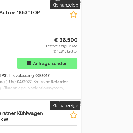
Kleinanzeige
Actros 1863 ''TOP
€ 38.500
Festpreis zzgl. MwSt.
(€ 45.815 brutto)
Anfrage senden
 PS)
, Erstzulassung:
03/2017
,
ung (TÜV):
04/2027
, Bremsen:
Retarder
,
g:
Klimaanlage, Navigationssystem,
An Esk
Kleinanzeige
erstner Kühlwagen
,LKW