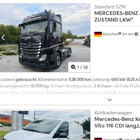
ontain errors. No guarantee on all details.
7
Standard SZM
MERCEDES-BENZ
ZUSTAND LKW''
München
241 km
1
/
18
Zustand:
gebraucht
, Kilometerstand:
528.000 km
, Leistung:
460 kW (625,43
Gesamtgewicht:
18.000 kg
, Achsen-Konfiguration:
2 Achsen
, nächste Prüf
Farbe:
Grau
, Getriebetyp:
Automatisch
, Emissionsklasse:
Euro6
, Ausstattun
Standheizung
, Deutsche LKW -Papiere / German Trucks Dcjdpfszqi Amox 
Kühlkastenwagen
Mercedes-Benz
K
Vito 116 CDI lang
Weinstadt
409 km