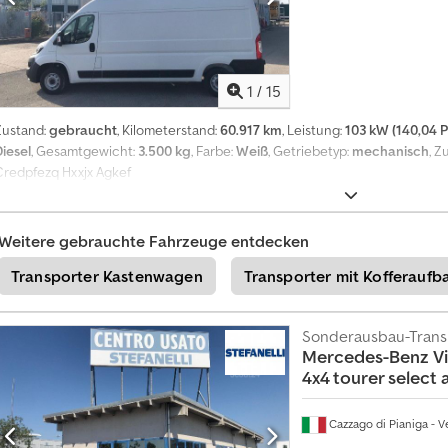
1
/
15
Zustand:
gebraucht
, Kilometerstand:
60.917 km
, Leistung:
103 kW (140,04 P
Diesel
, Gesamtgewicht:
3.500 kg
, Farbe:
Weiß
, Getriebetyp:
mechanisch
, Z
Credpfezq Hxxjx Agkef
Weitere gebrauchte Fahrzeuge entdecken
Transporter Kastenwagen
Transporter mit Kofferaufb
Sonderausbau-Trans
Mercedes-Benz
V
4x4 tourer select
Cazzago di Pianiga - V