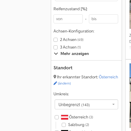
Reifenzustand [%]:
-
Achsen-Konfiguration:
2 Achsen
(49)
3 Achsen
(1)
S
Mehr anzeigen
Standort
Ihr erkannter Standort:
Österreich
(ändern)
Umkreis:
Unbegrenzt
(143)
Österreich
(3)
Salzburg
(2)