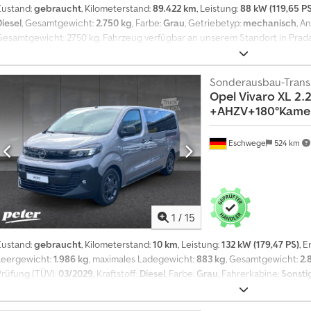
Zustand:
gebraucht
, Kilometerstand:
89.422 km
, Leistung:
88 kW (119,65 PS
Diesel
, Gesamtgewicht:
2.750 kg
, Farbe:
Grau
, Getriebetyp:
mechanisch
, A
Gesamtgewicht: 2750 kg. Fahrzeug verfügbar an unserem Standort in Prada
Giulio Desenibus, Telefon - 0432.409212, Mobil/WhatsApp - 366.6069108; Dav
Mobil/WhatsApp - 338.6218473. Credpfx Agoynn Nhokjf
Sonderausbau-Trans
Opel
Vivaro XL 2.2
+AHZV+180°Kame
Eschwege
524 km
1
/
15
Zustand:
gebraucht
, Kilometerstand:
10 km
, Leistung:
132 kW (179,47 PS)
, 
Leergewicht:
1.986 kg
, maximales Ladegewicht:
883 kg
, Gesamtgewicht:
2.
Prüfung (TÜV):
03/2029
, Kraftstoff:
Diesel
, Farbe:
Grau
, Fahrerkabine:
Sonsti
Emissionsklasse:
Euro6
, Anzahl der Sitzplätze:
8
, Gesamtlänge:
2.010 mm
, G
5.331 mm
, Laderaumbreite:
2.010 mm
, Laderaumhöhe:
1.890 mm
, Baujahr:
2