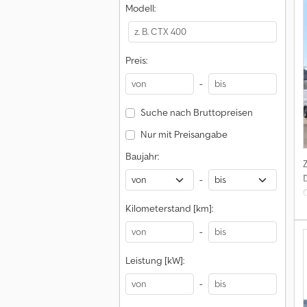
Modell:
4
Preis:
-
H
Suche nach Bruttopreisen
Nur mit Preisangabe
Baujahr:
-
Kilometerstand [km]:
-
Leistung [kW]:
-