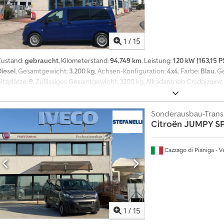
1
/
15
Zustand:
gebraucht
, Kilometerstand:
94.749 km
, Leistung:
120 kW (163,15 P
Diesel
, Gesamtgewicht:
3.200 kg
, Achsen-Konfiguration:
4x4
, Farbe:
Blau
, G
itzplätze:
9
, Zulässiges Gesamtgewicht: 3200 kg; Allradantrieb Crsdpjzqxvcs
Sonderausbau-Trans
Citroën
JUMPY SP
Cazzago di Pianiga - V
1
/
15