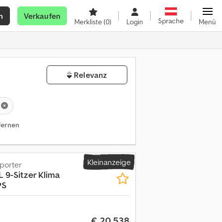
n
Verkaufen
Sprache
Merkliste
(0)
Login
Menü
Relevanz
tfernen
Kleinanzeige
porter
L 9-Sitzer Klima
PS
€ 20.538