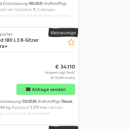
)
, Erstzulassung:
06/2021
, Kraftstofftyp:
nzahl der Sitzplätze:
9
, Zulässiges
mano (UD). Für Informationen und Fotos:
ide Tonino, Telefon - 0432.409209,
Kleinanzeige
porter
d 180 L3 8-Sitzer
ra+
€ 34.110
Festpreis zzgl. MwSt.
(€ 40.591 brutto)
Anfrage senden
Erstzulassung:
03/2026
, Kraftstofftyp:
Diesel
,
869 kg
, Radstand:
3.275 mm
, nächste
ge
, Getriebetyp:
Automatisch
,
esamtbreite:
1.890 mm
, Laderaumlänge:
026
, Ausstattung:
ABS, Airbag,