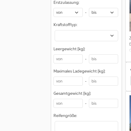
Erstzulassung:
-
Kraftstofftyp:
Leergewicht [kg]:
-
Maximales Ladegewicht [kg]:
mog Spezial-Baumaschinen
Unimog Pritschenwagen
-
Gesamtgewicht [kg]:
-
Reifengröße: