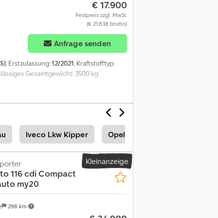
€ 17.900
Festpreis zzgl. MwSt.
(€ 21.838 brutto)
Anfrage senden
S)
, Erstzulassung:
12/2021
, Kraftstofftyp:
ulässiges Gesamtgewicht: 3500 kg
au
Iveco Lkw Kipper
Opel Vivaro Transporter
Kleinanzeige
porter
ito 116 cdi Compact
 auto my20
e
298 km