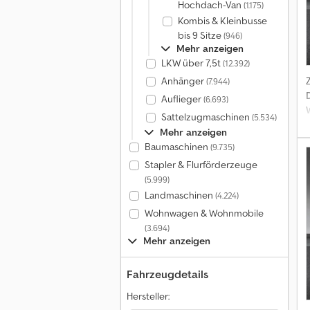
Hochdach-Van
(1.175)
Kombis & Kleinbusse
bis 9 Sitze
(946)
Mehr anzeigen
LKW über 7,5t
(12.392)
Anhänger
(7.944)
Auflieger
(6.693)
Sattelzugmaschinen
(5.534)
Mehr anzeigen
Baumaschinen
(9.735)
Stapler & Flurförderzeuge
(5.999)
Landmaschinen
(4.224)
Wohnwagen & Wohnmobile
(3.694)
Mehr anzeigen
Fahrzeugdetails
Hersteller:
*