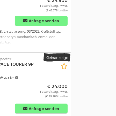
€ 34.900
Festpreis zzgl. MwSt.
(€ 42.578 brutto)
Anfrage senden
S)
, Erstzulassung:
03/2023
, Kraftstofftyp:
etriebetyp:
mechanisch
, Anzahl der
fx Agkjf
Kleinanzeige
porter
ACE TOURER 9P
e
298 km
€ 24.000
Festpreis zzgl. MwSt.
(€ 29.280 brutto)
Anfrage senden