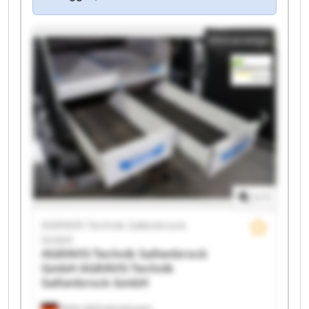
Kleinanzeige
1
/
1
AGRAVIS Technik Saltenbrock
GmbH
AGRAVIS Technik Saltenbrock
GmbH
AGRAVIS Technik
Saltenbrock GmbH
Melle-Wellingholzhausen