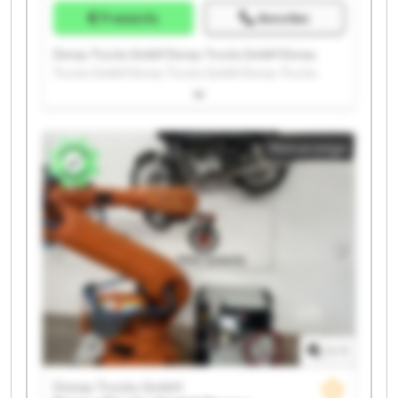
Preisinfo
Anrufen
Donau Trucks GmbH Donau Trucks GmbH Donau
Trucks GmbH Donau Trucks GmbH Donau Trucks
GmbH Donau Trucks GmbH Donau Trucks GmbH
Donau Trucks GmbH Donau Trucks GmbH Donau
Trucks GmbH Donau Trucks GmbH Donau Trucks
Kleinanzeige
GmbH Donau Trucks GmbH Donau Trucks GmbH
Donau Trucks GmbH Donau Trucks GmbH Donau
Trucks GmbH Donau Trucks GmbH Donau Trucks
GmbH Donau Trucks GmbH
1
/
1
Donau Trucks GmbH