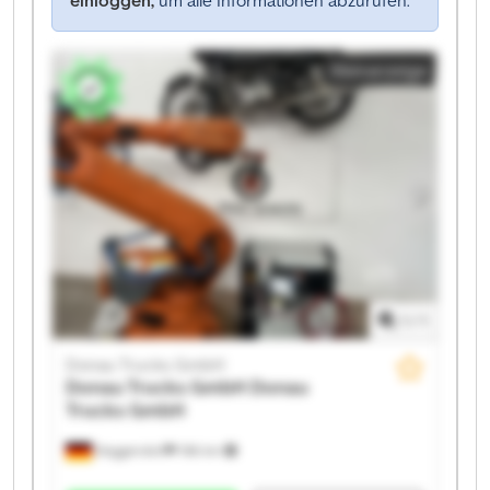
einloggen,
um alle Informationen abzurufen.
Kleinanzeige
1
/
1
Donau Trucks GmbH
Donau Trucks GmbH
Donau
Trucks GmbH
Deggendorf
186 km