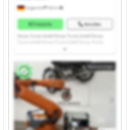
Deggendorf
186 km
Preisinfo
Anrufen
Donau Trucks GmbH Donau Trucks GmbH Donau
Trucks GmbH Donau Trucks GmbH Donau Trucks
GmbH Donau Trucks GmbH Donau Trucks GmbH
Donau Trucks GmbH Donau Trucks GmbH Donau
Trucks GmbH Donau Trucks GmbH Donau Trucks
Kleinanzeige
GmbH Donau Trucks GmbH Donau Trucks GmbH
Donau Trucks GmbH Donau Trucks GmbH Donau
Trucks GmbH Donau Trucks GmbH Donau Trucks
GmbH Donau Trucks GmbH