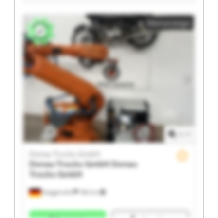
Donau Trucks GmbH Donau Trucks GmbH Donau
Trucks GmbH Donau Trucks GmbH Donau Trucks
Kleinanzeige
GmbH Donau Trucks GmbH Donau Trucks GmbH
Donau Trucks GmbH Donau Trucks GmbH Donau
Trucks GmbH Donau Trucks GmbH Donau Trucks
GmbH Donau Trucks GmbH
1
/
1
Donau Trucks GmbH
Donau Trucks GmbH
Donau
Trucks GmbH
Deggendorf
186 km