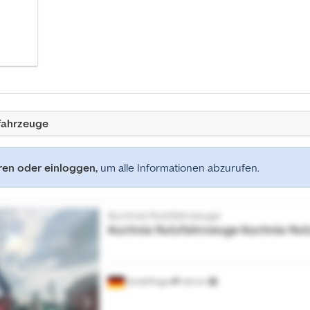
fahrzeuge
eren oder einloggen,
um alle Informationen abzurufen.
Kuchnia Nutzfahrzeuge
Kuchnia Nutzfahrzeuge
Kuchnia Nut
Sindelfingen
434 km