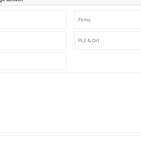
Firma
PLZ & Ort
uge
rzeuge
rzeuge