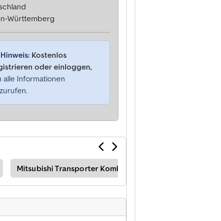
schland
n-Württemberg
Hinweis:
Kostenlos
gistrieren oder einloggen,
 alle Informationen
zurufen.
Mitsubishi Transporter Kombi/Van
Kia Transporter