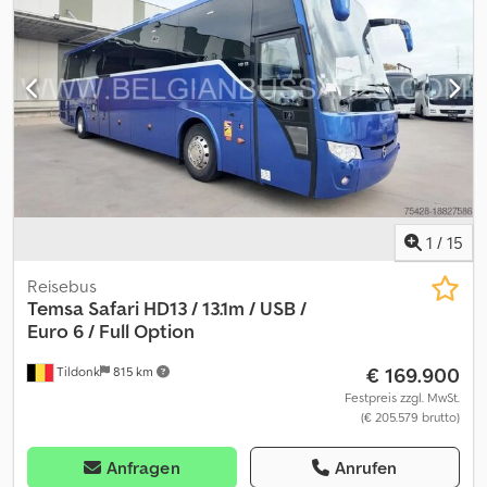
Auslieferung des Fahrzeugs behoben wird. Das Fahrzeug ist mit
ACC, unabhängiger Innenbeleuchtung ausgestattet und die
Außenbeklebung ist foliert und abnehmbar. Bitte beachten Sie,
dass die Fahrzeugdokumente aus Spanien stammen; im Falle
eines Verkaufs in Italien liegen die Kosten für die Nationalisierung
und Zulassung beim Käufer. Cjdpfxszf A S Do Acisrf Das Fahrzeug
ist zum Sofortkaufpreis erhältlich oder Sie können Ihr Angebot
abgeben und in Verhandlung treten.
1
/
15
Reisebus
Temsa
Safari HD13 / 13.1m / USB /
Euro 6 / Full Option
€ 169.900
Tildonk
815 km
Festpreis zzgl. MwSt.
(€ 205.579 brutto)
Anfragen
Anrufen