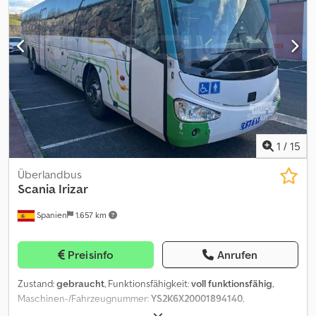
Webasto unter der Abdeckung, funktionsfähig. Es wird darauf
hingewiesen, dass die Fahrzeugdokumente aus Polen stammen;
daher liegen im Falle eines Verkaufs in Italien die Kosten für
Nationalisierung und Zulassung beim Käufer. Credpfozd Si Ajx
Aciof Das Fahrzeug ist zum Sofortkauf-Preis erhältlich oder Sie
können ein Angebot abgeben und eine Verhandlung starten.
1
/
15
Überlandbus
Scania
Irizar
Spanien
1.657 km
Preisinfo
Anrufen
Zustand:
gebraucht
, Funktionsfähigkeit:
voll funktionsfähig
,
Maschinen-/Fahrzeugnummer:
YS2K6X20001894140
,
Kilometerstand:
1.127.017 km
, Leistung:
302 kW (410,61 PS)
,