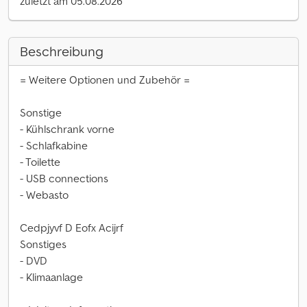
zuletzt am 05.08.2026
Beschreibung
= Weitere Optionen und Zubehör =
Sonstige
- Kühlschrank vorne
- Schlafkabine
- Toilette
- USB connections
- Webasto
Cedpjyvf D Eofx Acijrf
Sonstiges
- DVD
- Klimaanlage