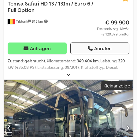
Temsa
Safari HD 13 / 13.1m / Euro 6 /
Full Option
€ 99.900
Tildonk
815 km
Festpreis zzgl. MwSt.
(€ 120.879 brutto)
Anfragen
Anrufen
Zustand:
gebraucht
, Kilometerstand:
349.404 km
, Leistung:
320
kW (435,08 PS)
, Erstzulassung:
09/2017
, Kraftstofftyp:
Diesel
,
Anzahl der Sitzplätze:
57
, Getriebetyp:
mechanisch
,
Emissionsklasse:
Euro6
, Farbe:
Sonstige
, Bremsen:
Retarder
,
Kleinanzeige
Baujahr:
2017
, Ausstattung:
ABS, Klimaanlage, Tempomat
, =
Weitere Optionen und Zubehör = Cjdpfjw Eixgjx Acijrf Sonstige -
Kühlschrank vorne - Schlafkabine - Toilette - Webasto Sonstiges -
Klimaanlage = Weitere Informationen = Höhe: 365 cm Schäden:
keines = Firmeninformationen = Wir sind ein internationales
Unternehmen mit Sitz in Belgien, in der Umgebung von Brüssel
(+/-20 km,). Belgian Bus Sales ist Ihr idealer Partner für den An-
und Verkauf von Gebrauchtbussen und verfügt über einen