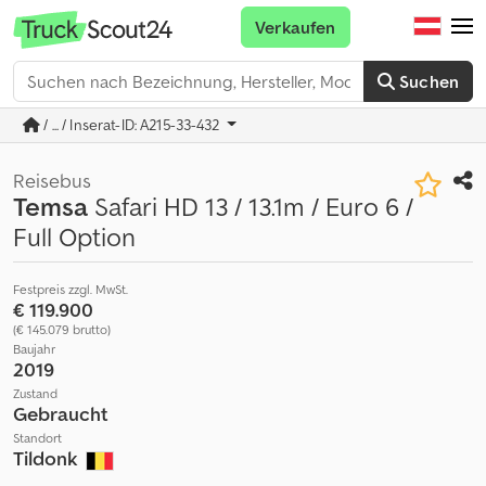
Verkaufen
Suchen
/ ... / Inserat-ID: A215-33-432
Reisebus
Temsa
Safari HD 13 / 13.1m / Euro 6 /
Full Option
Festpreis zzgl. MwSt.
€ 119.900
(€ 145.079 brutto)
Baujahr
2019
Zustand
Gebraucht
Standort
Tildonk