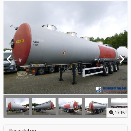
1
/
15
Basisdaten