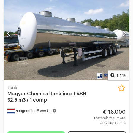
1
/
15
Tank
Magyar
Chemical tank inox L4BH
32.5 m3 / 1 comp
€ 16.000
Hoogerheide
859 km
Festpreis zzgl. MwSt.
(€ 19.360 brutto)