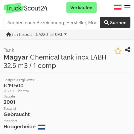
Verkaufen
Suchen
/ ... / Inserat-ID: A220-53-093
Tank
Magyar
Chemical tank inox L4BH
32.5 m3 / 1 comp
Festpreis zzgl. MwSt.
€ 19.500
(€ 23.595 brutto)
Baujahr
2001
Zustand
Gebraucht
Standort
Hoogerheide