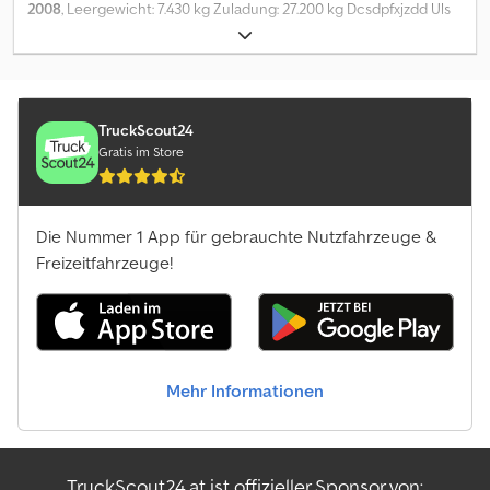
2008
, Leergewicht: 7.430 kg Zuladung: 27.200 kg Dcsdpfxjzdd Uls
Aavsk zGG: 38.000 kg
TruckScout24
Gratis im Store
Die Nummer 1 App für gebrauchte Nutzfahrzeuge &
Freizeitfahrzeuge!
Mehr Informationen
TruckScout24.at ist offizieller Sponsor von: