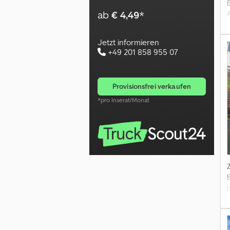
ab
€ 4,49
*
Jetzt informieren
+49 201 858 955 07
provisionsfrei verkaufen
*pro Inserat/Monat