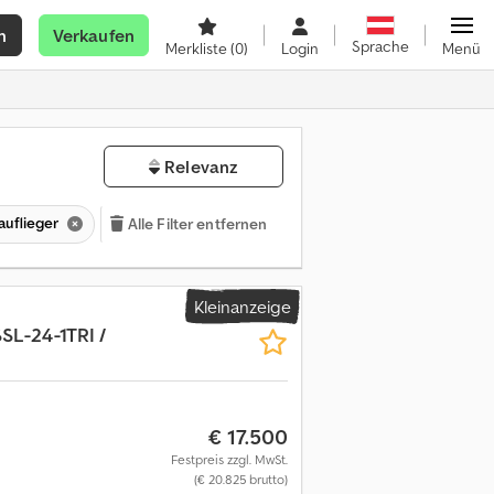
n
Verkaufen
Sprache
Merkliste
(0)
Login
Menü
Relevanz
auflieger
Alle Filter entfernen
Kleinanzeige
SL-24-1TRI /
€ 17.500
Festpreis zzgl. MwSt.
(€ 20.825 brutto)