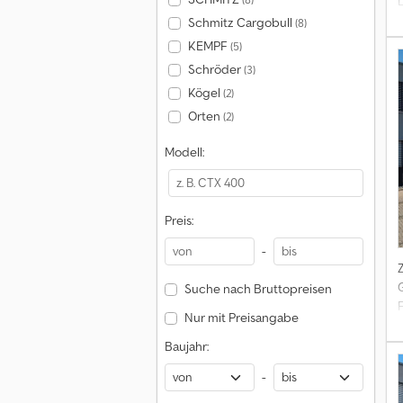
Schmitz Cargobull
(8)
KEMPF
(5)
I
Schröder
(3)
c
Kögel
(2)
Orten
(2)
t
Modell:
Preis:
-
Suche nach Bruttopreisen
Nur mit Preisangabe
Baujahr:
-