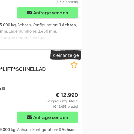
(€ 7.140 brutto)
Anfrage senden
5.000 kg
, Achsen-Konfiguration:
3 Achsen
,
0 mm
, Laderaumhöhe:
2.450 mm
,
eitung an den zuständigen
ufelgen * Hebe-Senk-Vorrichtung * EBS *
Reifen-2. Achse 385/65R22,5 * Reifen-3.
Kleinanzeige
rauchten Fahrzeugs im aktuellen Ist-
er Ausschluss der Sachmängelhaftung (§
*LIFT*SCHNELLAD
ausgeschlossen.Besichtigung und
on Sonderausstattungen/Extras. Eventuell
r und Zwischenverkauf beraten Sie gerne
, Französisch, Türkisch, Rumänisch und
m
€ 12.990
Festpreis zzgl. MwSt.
(€ 15.458 brutto)
Anfrage senden
9.000 kg
, Achsen-Konfiguration:
3 Achsen
,