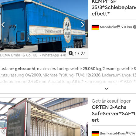
KEMPF
SP
35/3*Schiebepla
efbett*
Mannheim
501 km
1
/
27
Zustand:
gebraucht
, maximales Ladegewicht:
29.050 kg
, Gesamtgewicht:
3
Erstzulassung:
04/2009
, nächste Prüfung (TÜV):
12/2026
, Laderaumlänge:
1
Laderaumhöhe:
2.450 mm
, Ausstattung:
ABS
, * Fahrzeugnummer : P19339 *
Vollluftfederung * ABS * Alufelgen * Hebe-Senk-Vorrichtung * EBS * Sch
Reifen-1. Achse 385/55R22,5 * Reifen-2. Achse 385/55R22,5 * Reifen-3. Achs
H:2,45m * Tüv 12-2026 Cjdpfjy Upbgjx Aipsrf Verkauf eines gebrauchten Fah
Getränkeauflieger
ORTEN
3-Achs
ausschließlich an Gewerbetreibende oder für Export.Verkauf unter Aussch
SafeServer*SAF*Li
Keine Garantie oder Gewährleistung. Nachträgliche Ansprüche ausgeschlo
ert
ausdrücklich erwünscht. Keine Gewähr für Funktion von Sonderausstattung
Logos/Werbebeschriftungen auf Fotos.Irrtümer, Eingabefehler und Zwisch
nglisch, Griechisch, Russisch, Kroatisch, Italienisch, Spanisch, Französisc
Bernkastel-Kues
614