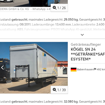
1
/
26
Zustand:
gebraucht
, maximales Ladegewicht:
29.050 kg
, Gesamtgewicht:
3
Erstzulassung:
08/2011
, Laderaumlänge:
13.400 mm
, Laderaumbreite:
2.40
Ausstattung:
ABS
, Fahrzeugnummer: P19311 WhatsApp: KI-gestützt, Weiterl
Ansprechpartner in Ihrer Sprache) 3 Achsen * Vollluftfederung * ABS * Al
Scheibenbremsen * Hubdach * SAF-Achsen * Reifen-1. Achse 385/65R22,5 * 
Achse 385/65R22,5 * Innenmaße L:13,40m B:2,40m H:2,45m Verkauf eines geb
Getränkeauflieger
KÖGEL
SN 24
Zustand ausschließlich an Gewerbetreibende oder für Export.Verkauf unt
**GETRÄNKE*SAF
444 BGB). Keine Garantie oder Gewährleistung. Nachträgliche Ansprüche 
ESYSTEM*
Probefahrt vor Kauf ausdrücklich erwünscht. Keine Gewähr für Funktion v
bearbeitete Logos/Werbebeschriftungen auf Fotos.Irrtümer, Eingabefehle
n Deutsch, Englisch, Griechisch, Russisch, Kroatisch, Italienisch, Spanisch
Babenhausen
492 k
Arabisch (?????). Crjdpfx Aisy Ii Nqepof Mit freundlichen Grüßen
1
/
39
Zustand:
gebraucht
, maximales Ladegewicht:
32.080 kg
, Gesamtgewicht:
3