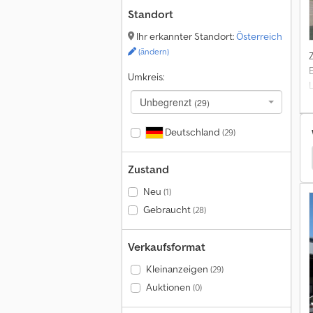
v
Standort
Ihr erkannter Standort:
Österreich
(ändern)
Umkreis:
Unbegrenzt
(29)
P
Deutschland
(29)
|
Kögel Spezialanhänger
Kögel Tankanhänger
Zustand
b
Neu
(1)
Gebraucht
(28)
d
Verkaufsformat
Kleinanzeigen
(29)
Auktionen
(0)