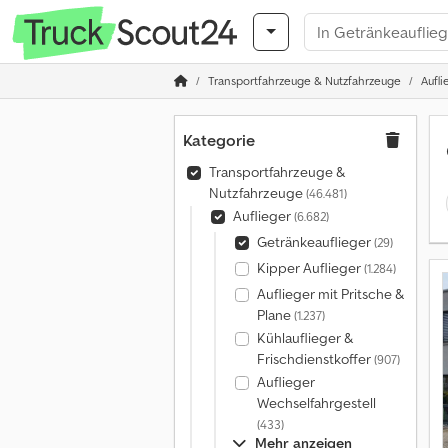
Transportfahrzeuge & Nutzfahrzeuge
Aufli
Kategorie
Transportfahrzeuge &
Nutzfahrzeuge
(46.481)
Auflieger
(6.682)
Getränkeauflieger
(29)
Kipper Auflieger
(1.284)
Auflieger mit Pritsche &
Plane
(1.237)
Kühlauflieger &
Frischdienstkoffer
(907)
Auflieger
Wechselfahrgestell
(433)
Mehr anzeigen