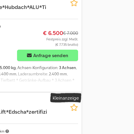
ne*Hubdach*ALU*Ti
€ 6.500
€ 7.000
Festpreis zzgl. MwSt.
(€ 7.735 brutto)
Anfrage senden
5.000 kg
, Achsen-Konfiguration:
3 Achsen
,
3.400 mm
, Laderaumbreite:
2.400 mm
,
 Tiefbett * Getränke-Aufbau * 3 Achsen *
eibenbremsen * Hubdach * SAF-Achsen *
e 385/55R22,5 * Innenmaße L:13,40m B:2,40m
Kleinanzeige
rzeugs im aktuellen Ist-Zustand
luss der Sachmängelhaftung (§ 444 BGB).
ft*Edscha*zertifizi
ssen.Besichtigung und Probefahrt vor Kauf
en/Extras. Eventuell bearbeitete
enverkauf beraten Sie gerne in Deutsch,
h, Türkisch, Rumänisch und Arabisch (?????).
 km