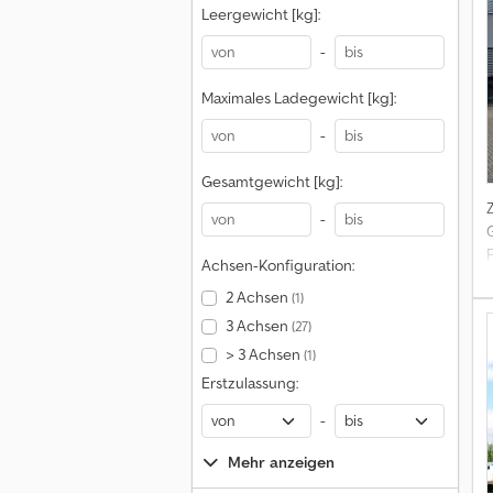
Leergewicht [kg]:
-
K
Maximales Ladegewicht [kg]:
-
Gesamtgewicht [kg]:
b
-
B
Achsen-Konfiguration:
2 Achsen
(1)
3 Achsen
(27)
> 3 Achsen
(1)
T
Erstzulassung:
A
S
-
Mehr anzeigen
s