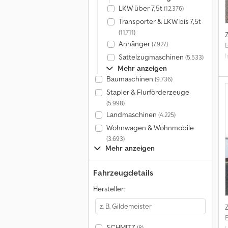
LKW über 7,5t
(12.376)
Transporter & LKW bis 7,5t
(11.711)
Anhänger
(7.927)
Sattelzugmaschinen
(5.533)
Mehr anzeigen
Baumaschinen
(9.736)
Stapler & Flurförderzeuge
(5.998)
Landmaschinen
(4.225)
Wohnwagen & Wohnmobile
(3.693)
Mehr anzeigen
Fahrzeugdetails
Hersteller:
b
S
SCHMITZ
(8)