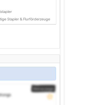
tstapler
tige Stapler & Flurförderzeuge
Kleinanzeige
tungs