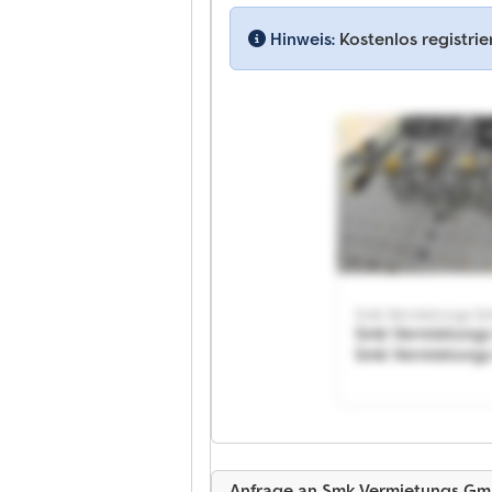
Hinweis:
Kostenlos registri
Smk Vermietungs 
Smk Vermietung
Smk Vermietung
Anfrage an Smk Vermietungs G