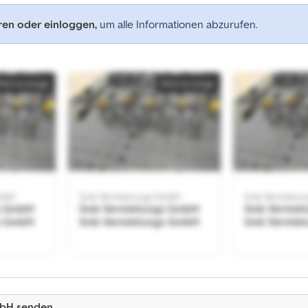
eren oder einloggen,
um alle Informationen abzurufen.
Kleinanzeige
Kleinanzeige
GmbH
Smk Vermietungs GmbH
Smk Vermietu
s GmbH
Smk Vermietungs GmbH
Smk Vermie
s GmbH
Smk Vermietungs GmbH
Smk Vermie
Kleinanzeige
mbH senden