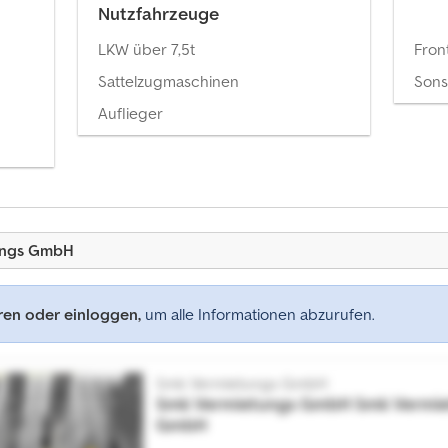
Nutzfahrzeuge
LKW über 7,5t
Fron
Sattelzugmaschinen
Sons
Auflieger
ungs GmbH
eren oder einloggen,
um alle Informationen abzurufen.
Smk Vermietungs GmbH
Smk Vermietungs GmbH
Smk Vermie
GmbH