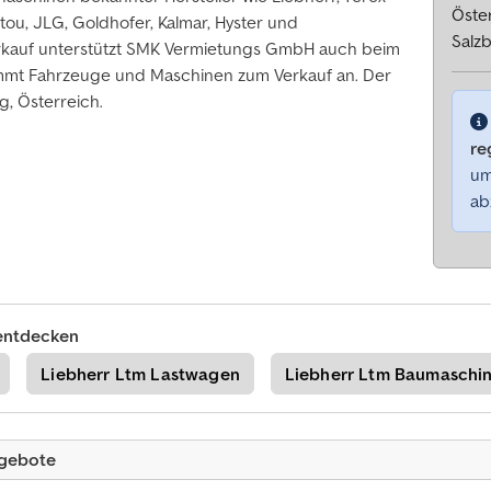
Öste
ou, JLG, Goldhofer, Kalmar, Hyster und
Salz
rkauf unterstützt SMK Vermietungs GmbH auch beim
mmt Fahrzeuge und Maschinen zum Verkauf an. Der
g, Österreich.
re
um
ab
entdecken
Liebherr Ltm Lastwagen
Liebherr Ltm Baumaschi
ngebote