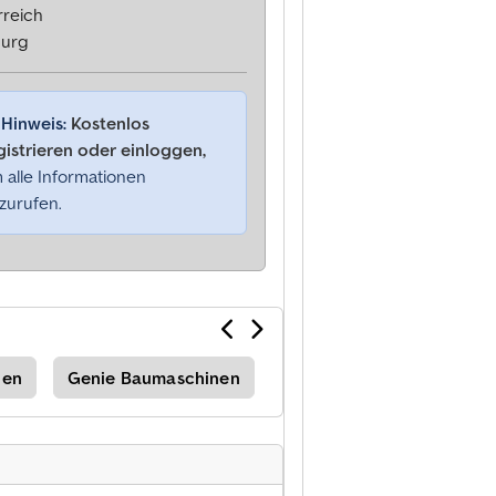
rreich
burg
Hinweis:
Kostenlos
gistrieren oder einloggen,
 alle Informationen
zurufen.
nen
Genie Baumaschinen
Genie Teleskoplader