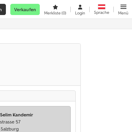
n
Verkaufen
Sprache
Merkliste
(0)
Login
Menü
 Selim Kandemir
strasse 57
 Salzburg