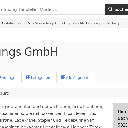
Suche
 Nutzfahrzeuge
Smk Vermietungs GmbH - gebrauchte Fahrzeuge in Salzburg
ungs GmbH
Anfrage
Kategorien
Alle Angebote
burg
it gebrauchten und neuen Kranen, Arbeitsbühnen,
Herr
aschinen sowie mit passenden Ersatzteilen. Das
Bach
ilkrane, Ladekrane, Stapler und Hebebühnen im
5023
aschinen bekannter Hersteller wie Liebherr, Terex