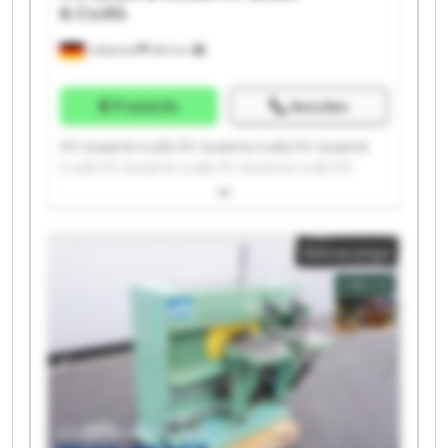
& Co.KG
Lübbecke
683 km
Preisinfo
Anrufen
ITC GmbH & Co.KG ITC GmbH & Co.KG ITC GmbH &
Co.KG ITC GmbH & Co.KG ITC GmbH & Co.KG ITC
GmbH & Co.KG ITC GmbH & Co.KG ITC GmbH & Co.KG
ITC GmbH & Co.KG ITC GmbH & Co.KG ITC GmbH &
Co.KG ITC GmbH & Co.KG ITC GmbH & Co.KG ITC
Kleinanzeige
GmbH & Co.KG ITC GmbH & Co.KG ITC GmbH & Co.KG
ITC GmbH & Co.KG ITC GmbH & Co.KG ITC GmbH &
Co.KG ITC GmbH & Co.KG