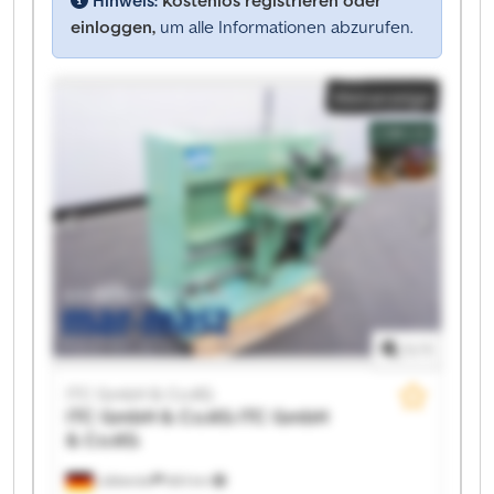
einloggen,
um alle Informationen abzurufen.
Kleinanzeige
1
/
1
ITC GmbH & Co.KG
ITC GmbH & Co.KG
ITC GmbH
& Co.KG
Lübbecke
683 km