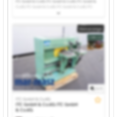
ITC GmbH & Co.KG ITC GmbH & Co.KG ITC GmbH &
Co.KG ITC GmbH & Co.KG ITC GmbH & Co.KG ITC
GmbH & Co.KG ITC GmbH & Co.KG ITC GmbH & Co.KG
ITC GmbH & Co.KG ITC GmbH & Co.KG ITC GmbH &
Co.KG ITC GmbH & Co.KG ITC GmbH & Co.KG ITC
Kleinanzeige
GmbH & Co.KG ITC GmbH & Co.KG ITC GmbH & Co.KG
ITC GmbH & Co.KG ITC GmbH & Co.KG ITC GmbH &
Co.KG ITC GmbH & Co.KG
1
/
1
ITC GmbH & Co.KG
ITC GmbH & Co.KG
ITC GmbH
& Co.KG