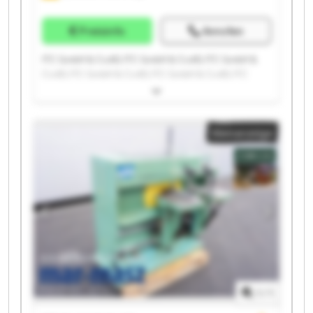
Preisinfo
Anrufen
ITC GmbH & Co.KG ITC GmbH & Co.KG ITC GmbH &
Co.KG ITC GmbH & Co.KG ITC GmbH & Co.KG ITC
GmbH & Co.KG ITC GmbH & Co.KG ITC GmbH & Co.KG
ITC GmbH & Co.KG ITC GmbH & Co.KG ITC GmbH &
Co.KG ITC GmbH & Co.KG ITC GmbH & Co.KG ITC
Kleinanzeige
GmbH & Co.KG ITC GmbH & Co.KG ITC GmbH & Co.KG
ITC GmbH & Co.KG ITC GmbH & Co.KG ITC GmbH &
Co.KG ITC GmbH & Co.KG
1
/
1