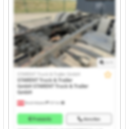
STARENT Truck & Trailer GmbH STARENT Truck &
Trailer GmbH STARENT Truck & Trailer GmbH
STARENT Truck & Trailer GmbH STARENT Truck &
Trailer GmbH STARENT Truck & Trailer GmbH
STARENT Truck & Trailer GmbH STARENT Truck &
Trailer GmbH STARENT Truck & Trailer GmbH
STARENT Truck & Trailer GmbH STARENT Truck &
Trailer GmbH
1
/
1
STARENT Truck & Trailer GmbH
STARENT Truck & Trailer
GmbH
STARENT Truck & Trailer
GmbH
Bruck-Waasen
107 km
Preisinfo
Anrufen