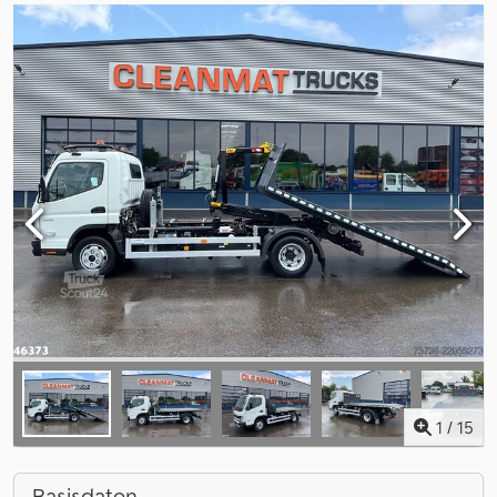
1
/
15
Basisdaten