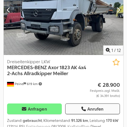
1
/
12
Dreiseitenkipper LKW
MERCEDES-BENZ
Axor 1823 AK 4x4
2-Achs Allradkipper Meiller
€ 28.900
Peine
619 km
Festpreis zzgl. MwSt.
(€ 34.391 brutto)
Anfragen
Anrufen
Zustand:
gebraucht
, Kilometerstand:
91.326 km
, Leistung:
170 kW
(231,14 PS)
, Erstzulassung:
08/2006
, Kraftstofftyp:
Diesel
,