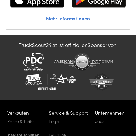
WINTERDIENSTVORRICHTUNG MIT HYDRAULIKANSCHLÜSSEN AN
DER FRONT ----FAHRWERK / ACHSEN ACHSE 1 BLATTFEDERUNG
REIFEN: 385/65 R22.5 ACHSE 2 BLATTFEDERUNG
Mehr Informationen
ZWILLINGSBEREIFUNG REIFEN: 315/80 R22.5 ----AUSSTATTUNG
KLIMAANLAGE BERGANFAHRASSISTENT TEMPOMAT DOPPELTE
DIFFERENTIALSPERRE DACHLUKE ELEKTRISCHE FENSTERHEBER
BEHEIZBARE SEITENSPIEGEL STAUKASTEN FESTE
TruckScout24.at ist offizieller Sponsor von:
ANHÄNGERKUPPLUNG ----EXPORT & HINWEISE EXPORTVERKAUF
NUR MIT KAUTION (DEPOSIT) KAUTION MIN. 500 ¤ BIS 2.000 ¤ FÜR
EU- UND DRITTLÄNDER WIRD EINE KAUTION VON MINDESTENS
500 ¤ / 1.000 ¤ ERHOBEN AUSFUHRANMELDUNG EXW IN CA. 10
MINUTEN MÖGLICH (ZUGELASSENER AUSFÜHRER) 5-TAGE-, 15-
TAGE- UND 30-TAGE-KENNZEICHEN VERFÜGBAR 15-TAGE-
ÖSTERREICH-KENNZEICHEN VERFÜGBAR
FAHRZEUGRESERVIERUNGEN AUSSCHLIESSLICH SCHRIFTLICH
PER E-MAIL MÜNDLICHE RESERVIERUNGEN SIND NICHT
VERBINDLICH ÄNDERUNGEN, IRRTÜMER UND ZWISCHENVERKAUF
VORBEHALTEN ALLE ANGABEN OHNE GEWÄHR EXPORTPREIS AUF
Verkaufen
Service & Support
Unternehmen
ANFRAGE VERFÜGBAR
Preise & Tarife
Login
Jobs
Inserate schalten
FAQ/Hilfe