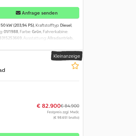
Anfrage senden
150 kW (203,94 PS)
, Kraftstofftyp:
Diesel
,
ng:
01/1988
, Farbe:
Grün
, Fahrerkabine:
8315253669
, Ausstattung:
Allradantrieb,
gen Automobilerfahrung. Fair und
 Aktuelles Gewicht 7.490kg, kann bei
Kleinanzeige
eis universell an) Crjdorq Iw Ropfx Aqpef
t ein ehemaliges Kommunenfahrzeug, alle
ad
rren und 400L Dieseltank! Der Rahmen
e 5300mm x 2400mm x 2300mm LxBxH (50mm
tzprofile 80 x 80 x 5mm Fenster
ichter
uckfeder Garagenabtrennung
elektr. Winde + Halterung Ersatzrad
€ 82.900
€ 84.900
alls Sie mehr Informationen oder Bilder
Festpreis zzgl. MwSt.
eifung oder Fahrzeugfolierungen, wir haben
(€ 98.651 brutto)
e das passende Fahrzeug oder den
tändlich auch für Fahrzeuge, die Sie bei
gstandort: von Eye Trade - Automotive &