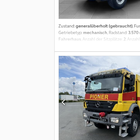
Zustand:
generalüberholt (gebraucht)
, Fu
Getriebetyp:
mechanisch
, Radstand:
3.570
Fahrerhaus
, Anzahl der Sitzplätze:
2
, Anzah
Allwetterreifen, Anhängerkupplung, Kran
transparent! - Gerne nehmen wir auch Ihr 
Bedarf aufgelastet werden. Fahrzeug ist fer
Inkl. Durchgang zum Fahrerhaus 670 x 850m
Wartungen durchgeführt und unfallfrei. HU
wurde sandgestrahlt und alle Filter und 
PU Schaum) 2,2mm verstärktes Laminat PE
Outbound mit Insektenschutz und Rollo Ein
Frontscheinwerfer/Arbeitsscheinwerfer S
Eingangspodest ausziehbar 1.300 x 600mm f
Dachgepäckträger Astabweiser zum Dachträg
wünschen, schreiben Sie uns gerne an. Wir
für alle Umbauten die Lösung. Mit unsere
gewünschten Umbau. Profitieren auch Sie d
uns nicht erworben haben. Finanzierung bi