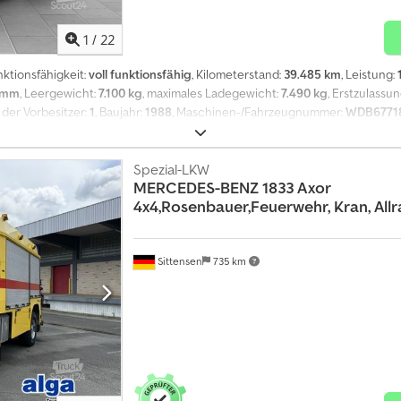
1
/
22
nktionsfähigkeit:
voll funktionsfähig
, Kilometerstand:
39.485 km
, Leistung:
 mm
, Leergewicht:
7.100 kg
, maximales Ladegewicht:
7.490 kg
, Erstzulassu
l der Vorbesitzer:
1
, Baujahr:
1988
, Maschinen-/Fahrzeugnummer:
WDB6771
, Nebelscheinwerfer, Servolenkung
, Profitieren Sie von unserer 20-jähri
Fahrzeug in Zahlung - Angeboten wird ein Mercedes 1120 mit Kofferaufbau.
tiggestellt (ausser Ausbau, diesen bieten wir für das Fahrzeug gegen Aufpr
Spezial-LKW
MERCEDES-BENZ
1833 Axor
m mit Schloss und Faltenbalg. Kabine ist federgelagert. Der Mercedes is
4x4,Rosenbauer,Feuerwehr, Kran, Allr
/AU neu. Allradantrieb, größere Bereifung, Untersetzungsgetriebe, 2 Spe
Öle gewechselt. Vorbereitet für Doppelboden 10cm. Details: Kabinenmaß
T Rahmen, wäremebrückenfrei Montagerahmen verzinkt, innenliegend Schu
gangstür 700 x 1850mm mit 3 Punkt verriegelung edelstahl LED Positionsl
Sittensen
735 km
itze Orthopädisch Zwei Serviceklappen 1.000 x 700mm mit Schloß und Dr
ür Scherentreppe vorbereitet Heckträger mit Plattform für Motorrad und 
er Unterfahrschutz Zwei Druckluftausläse Anschlüsse für Luftsitze etc. F
 bauen für Sie um! Ob Komplettausbauten, Klimaanlage, Luftfahrwerk, Ber
m großen Netzwerk von Händlern und Werkstätten suchen wir auch für Si
urch unsere jahrelange Erfahrung. Sprechen Sie uns gerne an! Selbstvers
s zu 150 Monate ohne Anzahlung möglich! Bis zu 2 Jahre Garantie! Fahrzeu