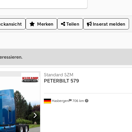
ckansicht
Merken
Teilen
Inserat melden
eressieren.
Standard SZM
PETERBILT
579
Hasbergen
706 km