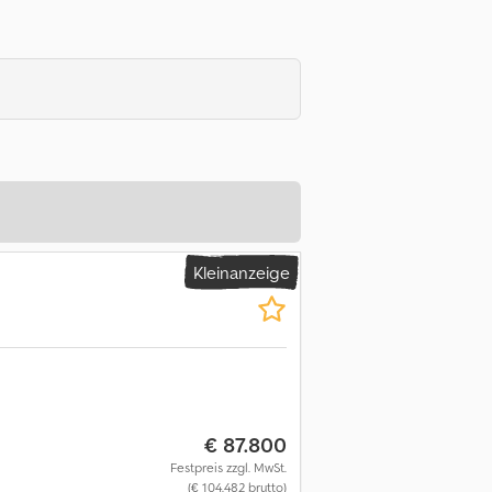
Kleinanzeige
€ 87.800
Festpreis zzgl. MwSt.
(€ 104.482 brutto)