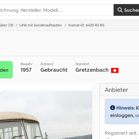
Suche
ber 7,5t
LKW mit Sonderaufbauten
Inserat-ID: A420-92-85
Baujahr
Zustand
Standort
1957
Gebraucht
Gretzenbach
nden
Anbieter
Hinweis:
K
einloggen,
um
Registriert seit