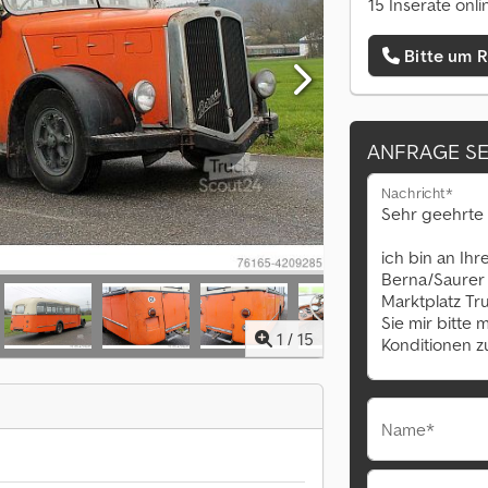
15 Inserate onli
Bitte um 
ANFRAGE S
Nachricht*
1
/
15
Name*