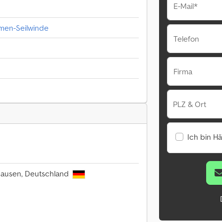
E-Mail*
men-Seilwinde
Telefon
Firma
PLZ & Ort
Ich bin H
hausen, Deutschland