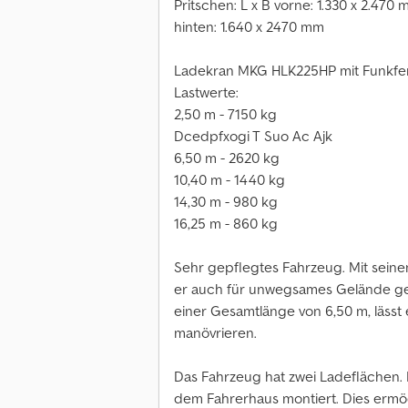
Pritschen: L x B vorne: 1.330 x 2.470
hinten: 1.640 x 2470 mm
Ladekran MKG HLK225HP mit Funkf
Lastwerte:
2,50 m - 7150 kg
Dcedpfxogi T Suo Ac Ajk
6,50 m - 2620 kg
10,40 m - 1440 kg
14,30 m - 980 kg
16,25 m - 860 kg
Sehr gepflegtes Fahrzeug. Mit seine
er auch für unwegsames Gelände ge
einer Gesamtlänge von 6,50 m, lässt 
manövrieren.
Das Fahrzeug hat zwei Ladeflächen. D
dem Fahrerhaus montiert. Dies ermög