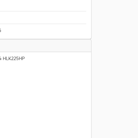
6
G HLK225HP