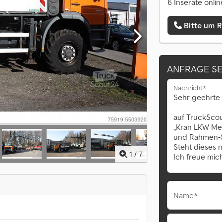
6 Inserate onlin
Bitte um 
ANFRAGE S
Nachricht*
1
/
7
Name*