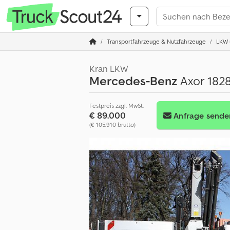
Transportfahrzeuge & Nutzfahrzeuge
LKW ü
Kran LKW
Mercedes-Benz
Axor 1828
Festpreis zzgl. MwSt.
€ 89.000
Anfrage sende
(€ 105.910 brutto)