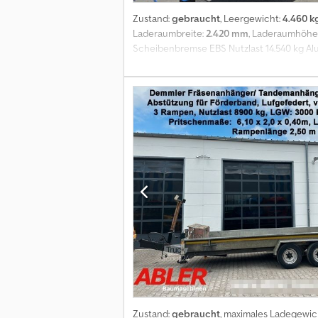
Zustand:
gebraucht
, Leergewicht:
4.460 k
Laderaumbreite:
2.420 mm
, Laderaumhöhe
Scheibenbremse EBS Nutzlast 14.540 kg Al
Tür schwenkbar nach rechts Csdpfx Absy H
Zustand:
gebraucht
, maximales Ladegewic