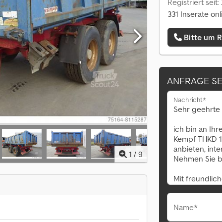
Registriert seit:
331 Inserate onl
Bitte um 
ANFRAGE S
Nachricht*
1
/
9
Name*