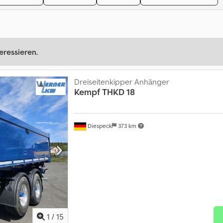
eressieren.
Dreiseitenkipper Anhänger
Kempf
THKD 18
Diespeck
373 km
1
/
15