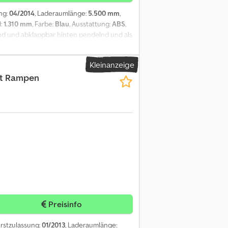
ung:
04/2014
, Laderaumlänge:
5.500 mm
,
d:
1.310 mm
, Farbe:
Blau
, Ausstattung:
ABS
,
nd und abklappbar hinten pendelnd und als
 Senkeinrichtung Irrtümer vorbehalten
Kleinanzeige
it Rampen
Preisinfo
Erstzulassung:
01/2013
, Laderaumlänge: