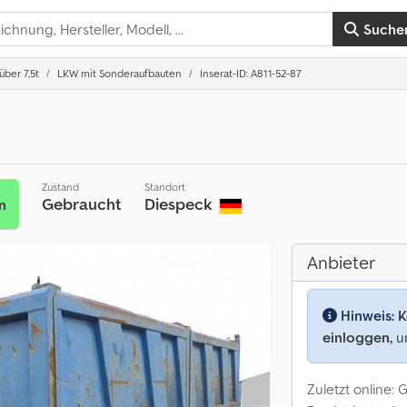
Suche
ber 7,5t
LKW mit Sonderaufbauten
Inserat-ID: A811-52-87
Zustand
Standort
Gebraucht
Diespeck
n
Anbieter
Hinweis:
K
einloggen,
um
Zuletzt online: 