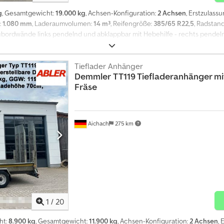
g
, Gesamtgewicht:
19.000 kg
, Achsen-Konfiguration:
2 Achsen
, Erstzulass
:
1.080 mm
, Laderaumvolumen:
14 m³
, Reifengröße:
385/65 R22,5
, Radstan
ubordwände links pendelnd und abklappbar mit Hebehilfe - rechts pendel
ilioxjrf Unterfahrschutz klappbar BPW-Achsen Alcoa Alufelgen Hebe- und
Tieflader Anhänger
Demmler
TT119 Tiefladeranhänger m
Fräse
Aichach
275 km
1
/
20
ht:
8.900 kg
, Gesamtgewicht:
11.900 kg
, Achsen-Konfiguration:
2 Achsen
, 