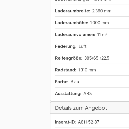
Laderaumbreite:
2.360 mm
Laderaumhöhe:
1.000 mm
Laderaumvolumen:
11 m³
Federung:
Luft
Reifengröße:
385/65 r22,5
Radstand:
1.310 mm
Farbe:
Blau
Ausstattung:
ABS
Details zum Angebot
Inserat-ID:
A811-52-87