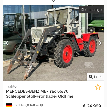
&#8211 PREIS PER STÜCK5 Stück Abroll-Unterrahmen nach DIN
Kommunikation: Infotainmant System Premium 7‘‘Display
30722-1Typ U 09Innenlänge: ca. 6,0 Meter (alle Maße sind ca.
Infotainment Sprachsteuerung Kartendaten Europa Bluetooth
Kleinanzeige
Maße)Lackierung: doppelt grundiert?Aufnahmebeschläge für
für Radio Infotainment Schalter im Lenkrad Lautsprecher
Hakensysteme nach DIN 30722-1 (15.000 kg) mit heckseitigen
Premium Version 4x20W Dual Coil Radio mit DAB (Digital Audio
Stahlaußenrollen und Unterrahmen aus INP 180Außenrollen
Broadcast) Mobiltelefon Vorbereitung Tacho Remote Download
abschmier- und wechselbarAufnahmebügel Ø 50 mm, Hakenhöhe
(Schalter) Scania Comunicator C300 etc. ... VA Bereifung:
1.570 mmÜbergang vom Unterrahmen zum Stirnwandträger mit
385/65R22,5 …MICHELIN… HA Bereifung: 315/80R22,5 …MICHELIN… 1.
10mm Knieblechen verstärkt?Unterrahmen in grundierter
Bestiz / 1. Owner SCANIA Servicegepflegt / SCANIA Service
AusführungAngebot freibleibend, ohne Gewähr und Garantie.
maintained ! für weirere Info's / for more Info Mobil-Tel.: +43 664
Zwischenverkauf vorbehalten. Der Kauf kommt erst mit
4477030 Wollen Sie uns besuchen? Wir bieten kostenlose
Zahlungseingang zustande. Das Fahrzeug bleibt bis zur
Abholservice vom Bahnhof in 4020 Linz. Wir erledigen für Sie alle
vollständigen Bezahlung unser Eigentum. Wir akzeptieren nur
Zollangelegenheiten. Wohin mit dem Gebrauchten? ...bei
Zahlungen in Euro ohne zusätzliche Kosten für den Verkäufer
Einigung nehmen wir diesen gerne in Zahlung. Das Angebot ist
und nur per Banküberweisung oder Barzahlung. Keine Schecks.
unverbindlich und freibleibend. Irrtum und Zwischenverkauf
Preisangaben per Stück. Cjdpfxjxdmbge Ab Terf
vorbehalten.
1
/
14
Traktor
MERCEDES-BENZ
MB-Trac 65/70
Schlepper Stoll-Frontlader Oldtime
€ 24.999
Gevelsberg
670 km