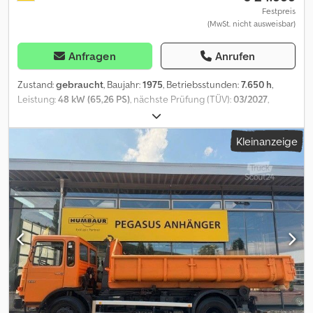
Festpreis
(MwSt. nicht ausweisbar)
Anfragen
Anrufen
Zustand:
gebraucht
, Baujahr:
1975
, Betriebsstunden:
7.650 h
,
Leistung:
48 kW (65,26 PS)
, nächste Prüfung (TÜV):
03/2027
,
Ausstattung:
Allradantrieb, Fronthubwerk, Kabine
, * Mercedes-
Benz MB-Trac 65/70 * TOP-Zustand * Stoll-Frontlader * Druckluft
Kleinanzeige
1 Kreis * H-Gutachten * HU 03.2027 * Oldtimer * Schlepper *
Traktor * EZ:03.07.1975 * 7650 Betriebsstunden * GesGew:4560kg
* Leergewicht:3210kg * Gesamtmaße:4100mm x 2000mm x
2695mm * OM 314 Motor * Diesel * Baumuster 440.161 * 3758cm³ *
48 kW/65PS * 25km/h * Servolenkung * Kabine * Heckkraftheber
* Heckzapfwelle * Automatische AHK * Allrad * 16 Vorwärts- und 4
Rückwärtsgänge ACHTUNG !!!!! UNBEDINGT LESEN !!!!!
Ausdrücklich behalten wir uns den Zwischenverkauf vor, da wir
diesen Artikel auch noch auf anderen Portalen anbieten. Wir
empfehlen dringend eine Besichtigung und Prüfung, damit über
die Beschaffenheit und Eignung beim Käufer keine falschen
Vorstellungen entstehen. Besichtigungen und Prüfungen sind