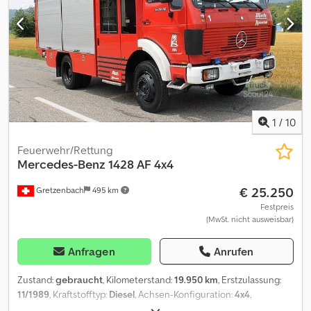
1
/
10
Feuerwehr/Rettung
Mercedes-Benz
1428 AF 4x4
€ 25.250
Gretzenbach
495 km
Festpreis
(MwSt. nicht ausweisbar)
Anfragen
Anrufen
Zustand:
gebraucht
, Kilometerstand:
19.950 km
, Erstzulassung:
11/1989
, Kraftstofftyp:
Diesel
, Achsen-Konfiguration:
4x4
,
Getriebetyp:
mechanisch
, Baujahr:
1989
, Ausstattung: