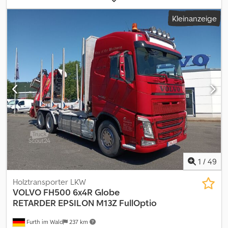
Allradantrieb
, Mercedes-Benz 1428 AF 4x4 (Zentral- und
Kleinanzeige
Hinterachssperre, Untersetzung) mit 7 Sitzplätzen Wassertank:
2'500 Liter Pumpe: Metz mit 2'800 l/min zusätzliche Ausrüstung:
Schnellangriff rechts mit 50 Meter Schlauch Masse (LxBxH): 7100
x 2300 x 3000mm Radstand: 3800 mm Cjdpfxsfarx Uo Ab Terf
Bereifung: 275/70 R22.5
1
/
49
Holztransporter LKW
VOLVO
FH500 6x4R Globe
RETARDER EPSILON M13Z FullOptio
Furth im Wald
237 km