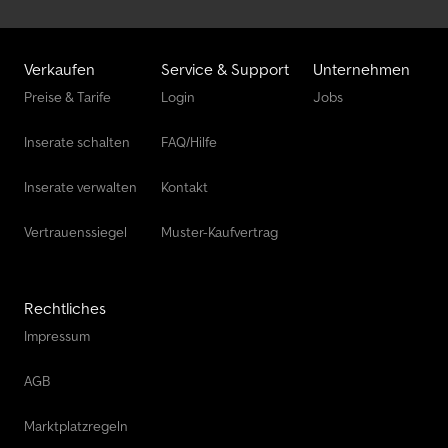
Öffnungszeiten: Montag ? Freitag 8.30 bis 17.00 Uhr, Samstag 8.30
bis 14.00 Uhr ständig über 500 neue und gebrauchte Anhänger
am Lager !! Pegasus Anhänger GmbH Am Sinnerhoop 17 58285
Verkaufen
Service & Support
Unternehmen
Gevelsberg Tel.: Fax:
Preise & Tarife
Login
Jobs
Inserate schalten
FAQ/Hilfe
Inserate verwalten
Kontakt
Vertrauenssiegel
Muster-Kaufvertrag
Rechtliches
Impressum
AGB
Marktplatzregeln