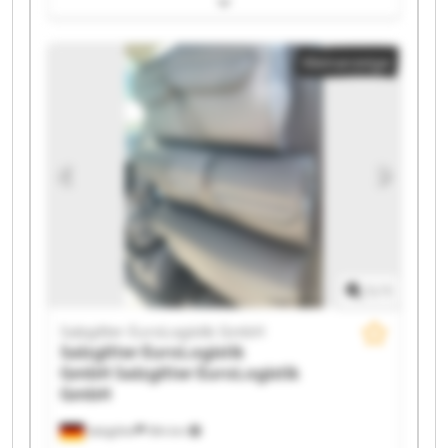
Salzgitter EuroLogistik GmbH Salzgitter EuroLogistik
GmbH Salzgitter EuroLogistik GmbH Salzgitter
Kleinanzeige
EuroLogistik GmbH Salzgitter EuroLogistik GmbH
Salzgitter EuroLogistik GmbH Salzgitter EuroLogistik
GmbH Salzgitter EuroLogistik GmbH Salzgitter
EuroLogistik GmbH Salzgitter EuroLogistik GmbH
Salzgitter EuroLogistik GmbH Salzgitter EuroLogistik
GmbH Salzgitter EuroLogistik GmbH Salzgitter
EuroLogistik GmbH Salzgitter EuroLogistik GmbH
1
/
1
Salzgitter EuroLogistik GmbH
Salzgitter EuroLogistik
GmbH
Salzgitter EuroLogistik
GmbH
Salzgitter
594 km