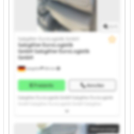
1
/
1
Salzgitter EuroLogistik GmbH
Salzgitter EuroLogistik
GmbH
Salzgitter EuroLogistik
GmbH
Salzgitter
594 km
Preisinfo
Anrufen
Salzgitter EuroLogistik GmbH Salzgitter EuroLogistik
GmbH Salzgitter EuroLogistik GmbH Salzgitter
EuroLogistik GmbH Salzgitter EuroLogistik GmbH
Salzgitter EuroLogistik GmbH Salzgitter EuroLogistik
GmbH Salzgitter EuroLogistik GmbH Salzgitter
Kleinanzeige
EuroLogistik GmbH Salzgitter EuroLogistik GmbH