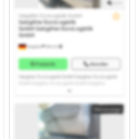
1
/
1
Salzgitter EuroLogistik GmbH
Salzgitter EuroLogistik
GmbH
Salzgitter EuroLogistik
GmbH
Salzgitter
594 km
Preisinfo
Anrufen
Salzgitter EuroLogistik GmbH Salzgitter EuroLogistik
GmbH Salzgitter EuroLogistik GmbH Salzgitter
EuroLogistik GmbH Salzgitter EuroLogistik GmbH
Salzgitter EuroLogistik GmbH Salzgitter EuroLogistik
GmbH Salzgitter EuroLogistik GmbH Salzgitter
Kleinanzeige
EuroLogistik GmbH Salzgitter EuroLogistik GmbH
Salzgitter EuroLogistik GmbH Salzgitter EuroLogistik
GmbH Salzgitter EuroLogistik GmbH Salzgitter
EuroLogistik GmbH Salzgitter EuroLogistik GmbH
Salzgitter EuroLogistik GmbH Salzgitter EuroLogistik