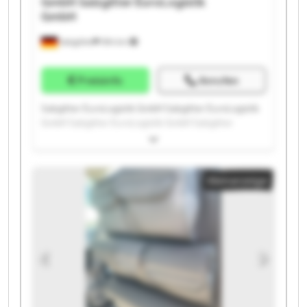
GmbH
Salzgitter EuroLogistik
GmbH
Salzgitter
594 km
Preisinfo
Anrufen
Salzgitter EuroLogistik GmbH Salzgitter EuroLogistik
GmbH Salzgitter EuroLogistik GmbH Salzgitter
EuroLogistik GmbH Salzgitter EuroLogistik GmbH
Salzgitter EuroLogistik GmbH Salzgitter EuroLogistik
GmbH Salzgitter EuroLogistik GmbH Salzgitter
Kleinanzeige
EuroLogistik GmbH Salzgitter EuroLogistik GmbH
Salzgitter EuroLogistik GmbH Salzgitter EuroLogistik
GmbH Salzgitter EuroLogistik GmbH Salzgitter
EuroLogistik GmbH Salzgitter EuroLogistik GmbH
Salzgitter EuroLogistik GmbH Salzgitter EuroLogistik
GmbH Salzgitter EuroLogistik GmbH Salzgitter
EuroLogistik GmbH Salzgitter EuroLogistik GmbH