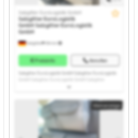
1
/
1
Salzgitter EuroLogistik GmbH
Salzgitter EuroLogistik
GmbH
Salzgitter EuroLogistik
GmbH
Salzgitter
594 km
Preisinfo
Anrufen
Salzgitter EuroLogistik GmbH Salzgitter EuroLogistik
GmbH Salzgitter EuroLogistik GmbH Salzgitter
EuroLogistik GmbH Salzgitter EuroLogistik GmbH
Salzgitter EuroLogistik GmbH Salzgitter EuroLogistik
GmbH Salzgitter EuroLogistik GmbH Salzgitter
Kleinanzeige
EuroLogistik GmbH Salzgitter EuroLogistik GmbH
Salzgitter EuroLogistik GmbH Salzgitter EuroLogistik
GmbH Salzgitter EuroLogistik GmbH Salzgitter
EuroLogistik GmbH Salzgitter EuroLogistik GmbH
Salzgitter EuroLogistik GmbH Salzgitter EuroLogistik
GmbH Salzgitter EuroLogistik GmbH Salzgitter