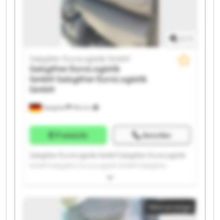
1
/
1
Salzgitter EuroLogistik GmbH
Salzgitter EuroLogistik
GmbH
Salzgitter EuroLogistik
GmbH
Salzgitter
594 km
Preisinfo
Anrufen
Salzgitter EuroLogistik GmbH Salzgitter EuroLogistik
GmbH Salzgitter EuroLogistik GmbH Salzgitter
EuroLogistik GmbH Salzgitter EuroLogistik GmbH
Salzgitter EuroLogistik GmbH Salzgitter EuroLogistik
GmbH Salzgitter EuroLogistik GmbH Salzgitter
Kleinanzeige
EuroLogistik GmbH Salzgitter EuroLogistik GmbH
Salzgitter EuroLogistik GmbH Salzgitter EuroLogistik