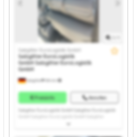
EuroLogistik GmbH Salzgitter EuroLogistik GmbH
1
/
1
Salzgitter EuroLogistik GmbH
Salzgitter EuroLogistik
GmbH
Salzgitter EuroLogistik
GmbH
Salzgitter
594 km
Preisinfo
Anrufen
Salzgitter EuroLogistik GmbH Salzgitter EuroLogistik
GmbH Salzgitter EuroLogistik GmbH Salzgitter
EuroLogistik GmbH Salzgitter EuroLogistik GmbH
Salzgitter EuroLogistik GmbH Salzgitter EuroLogistik
GmbH Salzgitter EuroLogistik GmbH Salzgitter