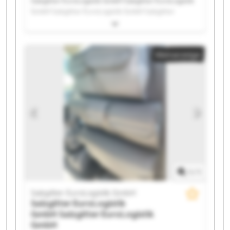
Salzgitter EuroLogistik GmbH Salzgitter EuroLogistik
GmbH Salzgitter EuroLogistik GmbH Salzgitter
EuroLogistik GmbH Salzgitter EuroLogistik GmbH
Salzgitter EuroLogistik GmbH Salzgitter EuroLogistik
GmbH Salzgitter EuroLogistik GmbH Salzgitter
Kleinanzeige
EuroLogistik GmbH Salzgitter EuroLogistik GmbH
Salzgitter EuroLogistik GmbH Salzgitter EuroLogistik
GmbH Salzgitter EuroLogistik GmbH Salzgitter
EuroLogistik GmbH Salzgitter EuroLogistik GmbH
Salzgitter EuroLogistik GmbH Salzgitter EuroLogistik
GmbH Salzgitter EuroLogistik GmbH Salzgitter
EuroLogistik GmbH Salzgitter EuroLogistik GmbH
1
/
1
Salzgitter EuroLogistik GmbH
Salzgitter EuroLogistik
GmbH
Salzgitter EuroLogistik
GmbH