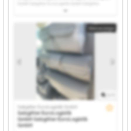
GmbH Salzgitter EuroLogistik GmbH Salzgitter
EuroLogistik GmbH Salzgitter EuroLogistik GmbH
Salzgitter EuroLogistik GmbH Salzgitter EuroLogistik
GmbH Salzgitter EuroLogistik GmbH Salzgitter
Kleinanzeige
EuroLogistik GmbH Salzgitter EuroLogistik GmbH
Salzgitter EuroLogistik GmbH Salzgitter EuroLogistik
GmbH Salzgitter EuroLogistik GmbH Salzgitter
EuroLogistik GmbH Salzgitter EuroLogistik GmbH
Salzgitter EuroLogistik GmbH Salzgitter EuroLogistik
GmbH Salzgitter EuroLogistik GmbH Salzgitter
EuroLogistik GmbH Salzgitter EuroLogistik GmbH
1
/
1
Salzgitter EuroLogistik GmbH
Salzgitter EuroLogistik
GmbH
Salzgitter EuroLogistik
GmbH