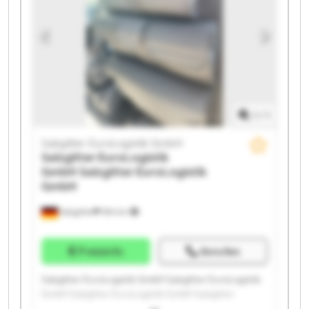
EuroLogistik GmbH Salzgitter EuroLogistik GmbH
Salzgitter EuroLogistik GmbH Salzgitter EuroLogistik
GmbH Salzgitter EuroLogistik GmbH Salzgitter
EuroLogistik GmbH Salzgitter EuroLogistik GmbH
1
/
1
Salzgitter EuroLogistik GmbH
Salzgitter EuroLogistik
GmbH
Salzgitter EuroLogistik
GmbH
Salzgitter
594 km
Preisinfo
Anrufen
Salzgitter EuroLogistik GmbH Salzgitter EuroLogistik
GmbH Salzgitter EuroLogistik GmbH Salzgitter
EuroLogistik GmbH Salzgitter EuroLogistik GmbH