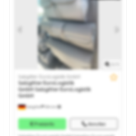
Salzgitter EuroLogistik GmbH Salzgitter EuroLogistik
GmbH Salzgitter EuroLogistik GmbH Salzgitter
EuroLogistik GmbH Salzgitter EuroLogistik GmbH
Salzgitter EuroLogistik GmbH Salzgitter EuroLogistik
GmbH Salzgitter EuroLogistik GmbH Salzgitter
EuroLogistik GmbH Salzgitter EuroLogistik GmbH
1
/
1
Salzgitter EuroLogistik GmbH
Salzgitter EuroLogistik
GmbH
Salzgitter EuroLogistik
GmbH
Salzgitter
594 km
Preisinfo
Anrufen