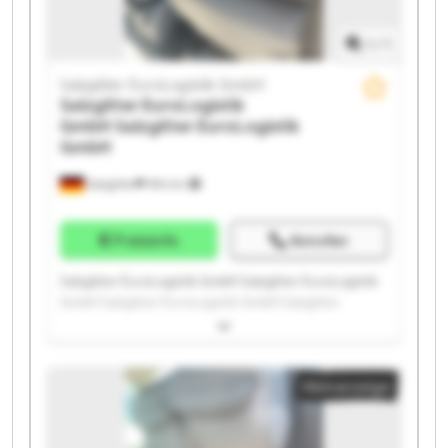
1
/
1
Salzgitter EuroLogistik GmbH
Salzgitter EuroLogistik
GmbH
Salzgitter EuroLogistik
GmbH
Salzgitter
594 km
Preisinfo
Anrufen
Salzgitter EuroLogistik GmbH Salzgitter EuroLogistik
GmbH Salzgitter EuroLogistik GmbH Salzgitter
EuroLogistik GmbH Salzgitter EuroLogistik GmbH
Salzgitter EuroLogistik GmbH Salzgitter EuroLogistik
GmbH Salzgitter EuroLogistik GmbH Salzgitter
Kleinanzeige
EuroLogistik GmbH Salzgitter EuroLogistik GmbH
Salzgitter EuroLogistik GmbH Salzgitter EuroLogistik
GmbH Salzgitter EuroLogistik GmbH Salzgitter