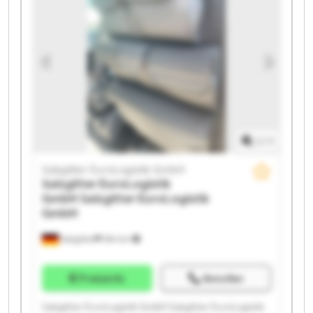
GmbH Salzgitter EuroLogistik GmbH Salzgitter
EuroLogistik GmbH Salzgitter EuroLogistik GmbH
Salzgitter EuroLogistik GmbH Salzgitter EuroLogistik
GmbH Salzgitter EuroLogistik GmbH Salzgitter
EuroLogistik GmbH Salzgitter EuroLogistik GmbH
1
/
1
Salzgitter EuroLogistik GmbH
Salzgitter EuroLogistik
GmbH
Salzgitter EuroLogistik
GmbH
Salzgitter
594 km
Preisinfo
Anrufen
Salzgitter EuroLogistik GmbH Salzgitter EuroLogistik