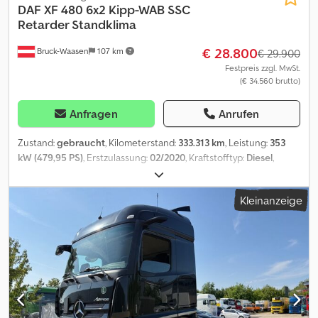
DAF
XF 480 6x2 Kipp-WAB SSC
Retarder Standklima
€ 28.800
Bruck-Waasen
107 km
€ 29.900
Festpreis zzgl. MwSt.
(€ 34.560 brutto)
Anfragen
Anrufen
Zustand:
gebraucht
, Kilometerstand:
333.313 km
, Leistung:
353
kW (479,95 PS)
, Erstzulassung:
02/2020
, Kraftstofftyp:
Diesel
,
Achsen-Konfiguration:
3 Achsen
, Bremsen:
Retarder
, Farbe:
Weiß
,
Getriebetyp:
Automatisch
, Emissionsklasse:
Euro6
, Ausstattung:
Kleinanzeige
ABS, Klimaanlage, Standheizung
, DAF XF 480 6x2 Kipp-WAB SSC
Retarder Standklimaanlage Liftachse mit Container Alles auf
einen Blick · Erstzulassung: 27.02.2020 · Motor: 480 PS / 353 kW ·
Kilometerstand: 333.313 km · Farbe: Weiß Euro-Norm: Euro 6 ·
Getriebe: Automatik · Reifen: 1. A: 315/70 R 22,5 2. A: 315/70 R 22,5 3.
A: 315/70 R 22,5 · Bemerkung: Sofort zur Verfügung
Sonderausstattung Kipp WAB, Retarder, Standklimaanlage,
Ringfeder Anhängerkupplung, Sicom Container ? WAB mit