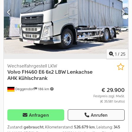
Zulassung, Standheizung, Tempomat, Zentralverriegelung
, |
Renault T430 BDF, VEB+ | Klima, Tempomat, Standheizung |
Spurhalteassistent, Abstandstempomat, | el. Fenster, el. Spiegel
beheizbar | Radio/CD, Teilledersitze, Leder-Multifunktionslenkrad,
| Feuerlöscher, | Reserveradhalter | Radstand: 5600mm | Reifen:
315/70R22,5 | Irrtum, Eingabefehler und Vorverkauf vorbehalten.
Dodpfozpx Uvex Amajwa
1
/
25
Wechselfahrgestell LKW
Volvo
FH460 E6 6x2 LBW Lenkachse
AHK Kühlschrank
€ 29.900
Deggendorf
186 km
Festpreis zzgl. MwSt.
(€ 35.581 brutto)
Anfragen
Anrufen
Zustand:
gebraucht
, Kilometerstand:
526.679 km
, Leistung:
345