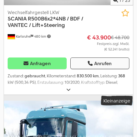
Wechselfahrgestell LKW
SCANIA
R500B6x2*4NB / BDF /
VANTEC / Lift+Steering
€ 43.900
Karlsruhe
480 km
€ 48.700
Festpreis zzgl. MwSt.
(€ 52.241 brutto)
Anfragen
Anrufen
Zustand:
gebraucht
, Kilometerstand:
830.500 km
, Leistung:
368
kW (500,34 PS)
, Erstzulassung:
10/2020
, Kraftstofftyp:
Diesel
,
Gesamtgewicht:
26.000 kg
, Achsen-Konfiguration:
3 Achsen
,
Bremsen:
Retarder
, Farbe:
Weiß
, Getriebetyp:
Automatisch
,
Kleinanzeige
Emissionsklasse:
Euro6
, Baujahr:
2020
, Ausstattung:
ABS,
Elektronisches Stabilitätsprogramm (ESP), Klimaanlage,
Rußfilter, Standheizung
, Modelljahr * Modelljahr: 2020 Getriebe *
Automatikgetriebe Opticruise 3 Pedale, 12+2 Gänge
Assistenzsysteme * Elektronisches Bremssystem EBS * Adaptive
Cruise Control ACC * Fahrlichtautomatik * Berganfahrhilfe *