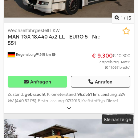
unserer Partnerwerkstätten! Fahrzeug kann mit Werbung
beklebt und/oder beschriftet sein. Es gelten unsere allgemeinen
Liefer- und Zahlungsbedingungen.
1
/
15
Wechselfahrgestell LKW
MAN
TGX 18.440 4x2 LL - EURO 5 - Nr.:
551
€ 9.300
Regensburg
245 km
€ 10.300
Festpreis zzgl. MwSt.
(€ 11.067 brutto)
Anfragen
Anrufen
Zustand:
gebraucht
, Kilometerstand:
962.551 km
, Leistung:
324
kW (440,52 PS)
, Erstzulassung:
07/2013
, Kraftstofftyp:
Diesel
,
Gesamtgewicht:
20.500 kg
, Achsen-Konfiguration:
2 Achsen
,
Bremsen:
Retarder
, Farbe:
Weiß
, Getriebetyp:
Automatisch
,
Kleinanzeige
Emissionsklasse:
Euro5
, Ausstattung:
ABS, Klimaanlage,
Standheizung
, Fahrzeug-Ident-Nr.: WMA10XZZ8DM628551
Laufleistung: 962.551 km - Betriebsstunden: 17.216 h Eigengewicht: