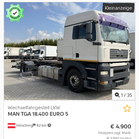
Kleinanzeige
1
/
35
Wechselfahrgestell LKW
MAN
TGA 18.400 EURO 5
€ 4.900
Hörsching
82 km
Festpreis zzgl. MwSt.
(€ 5.880 brutto)