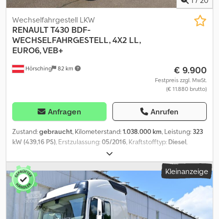
Wechselfahrgestell LKW
RENAULT
T430 BDF-
WECHSELFAHRGESTELL, 4X2 LL,
EURO6, VEB+
€ 9.900
Hörsching
82 km
Festpreis zzgl. MwSt.
(€ 11.880 brutto)
Anfragen
Anrufen
Zustand:
gebraucht
, Kilometerstand:
1.038.000 km
, Leistung:
323
kW (439,16 PS)
, Erstzulassung:
05/2016
, Kraftstofftyp:
Diesel
,
Leergewicht:
8.480 kg
, Gesamtgewicht:
18.000 kg
, Reifengröße:
315/70 R22,5
, Achsen-Konfiguration:
3 Achsen
, Radstand:
5.600
Kleinanzeige
mm
, Bremsen:
VEB
, Fahrerkabine:
Schlafkabine
, Getriebetyp:
Automatisch
, Emissionsklasse:
Euro6
, Federung:
Luft
, Anzahl der
Sitzplätze:
2
, Vorderreifengröße:
315/70 R22,5
, Hinterreifengröße:
315/70 R22,5
, Anzahl der Betten:
1
, Ausstattung:
ABS,
Bordcomputer, Differentialsperre, Klimaanlage, LKW-