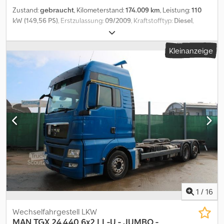
Zustand:
gebraucht
, Kilometerstand:
174.009 km
, Leistung:
110
kW (149,56 PS)
, Erstzulassung:
09/2009
, Kraftstofftyp:
Diesel
,
Gesamtgewicht:
18.000 kg
, Achsen-Konfiguration:
2 Achsen
,
Farbe:
Gelb
, Getriebetyp:
Automatisch
, Emissionsklasse:
Euro3
,
Kleinanzeige
Fahrzeug-Ident-Nr.: W09WBH21891KB3396 Dodpfxoxl Ityo Amajwa
Laufleistung: 174.009 km - 24.900 BStd. DE HU fällig Kurzes Haus
Radstand: 4.800 mm Dieseltank: ca. 380 liter Anhängerkupplung
Zentralschmieranlage Bereifung: 295/60 R 22,5 Änderungen,
Zwischenverkauf und Irrtümer sind ausdrücklich vorbehalten. Die
Beschreibung dient der allgemeinen Identifizierung des
Fahrzeuges und stellt keine Gewährleistung im kaufrechtlichen
Sinne dar. Ausschlaggebend ist die Beschreibung gemäß
Kaufvertrag. Unser Angebot ist generell ohne neue TÜV-
Abnahme. Falls neue TÜV-Abnahme erwünscht, unterbreiten wir
Ihnen gerne ein Angebot unserer Partnerwerkstätten! Fahrzeug
kann mit Werbung beklebt und/oder beschriftet sein. Es gelten
unsere allgemeinen Liefer- und Zahlungsbedingungen.
1
/
16
Wechselfahrgestell LKW
MAN
TGX 24.440 6x2 LL-U - JUMBO -