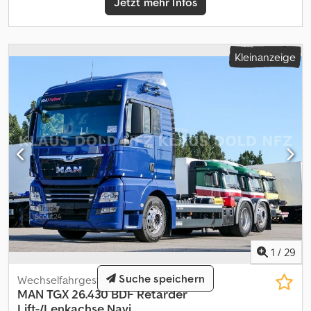
Jetzt mehr Infos
Sonnenschutz mechanisch ausziehbar Fahrertür *
Arbeitsscheinwerfer * Sonnenblende Transparent *
Nebelscheinwerfer Reifen: * 1.Achse: 315 / 70 R 22,5 luftgefedert
45% * 2.Achse: 315 / 80 R 22,5 luftgefedert 60% ----Preis: 16900,-
Kleinanzeige
Euro + 19% MwSt. Für weitere Fragen können Sie uns unter
folgenden Rufnummern erreichen: Wir sprechen: Deutsch,
English, français und ????? Schreibfehler, Irrtümer und
Zwischenverkauf vorbehalten.
1
/
29
Suche speichern
Wechselfahrgestell LKW
MAN
TGX 26.430 BDF Retarder
Lift-/Lenkachse Navi