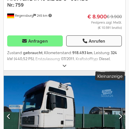
Nr.: 759
€ 8.900
Regensburg
245 km
€ 9.900
Festpreis zzgl. MwSt.
(€ 10.591 brutto)
Anfragen
Anrufen
Zustand:
gebraucht
, Kilometerstand:
918.493 km
, Leistung:
324
kW (440,52 PS)
, Erstzulassung:
07/2011
, Kraftstofftyp:
Diesel
,
Gesamtgewicht:
25.300 kg
, Achsen-Konfiguration:
3 Achsen
,
Bremsen:
Retarder
, Farbe:
Blau
, Getriebetyp:
Automatisch
,
Kleinanzeige
Emissionsklasse:
Euro5
, Ausstattung:
ABS, Klimaanlage,
Standheizung
, Fahrzeug-Ident-Nr.: WMA45XZZXBW157759
Laufleistung: 918.493 km - Betriebsstunden: 17.385 h
Eigengewicht: 9.594 kg Radstand: 4.800 mm - Brückenaufnahmen:
bis 7.800 mm DE HU 04.2026 - SP 10.2026 ----XXL - Fahrerhaus ZF-
INTARDER, Tacho Digital Klimaautomatik, Standheizung, 2 Liegen,
Radio-CD/Bluetooth, Mautvorbereitung, Multifunktionslenkrad,
Sitzheizung, Kühlschrank, Luftfederung vorne / Luftfederung
hinten 2 x Tank: 710 + 330 l. Diesel Anhängerkupplung