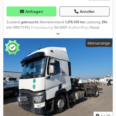
Anfragen
Anrufen
Zustand:
gebraucht
, Kilometerstand:
1.276.035 km
, Leistung:
294
kW (399,73 PS)
, Erstzulassung:
04/2007
, Kraftstofftyp:
Diesel
,
Achsen-Konfiguration:
2 Achsen
, nächste Prüfung (TÜV):
04/2027
,
Getriebetyp:
Automatisch
, Emissionsklasse:
Euro5
, Federung:
Kleinanzeige
Luft
, Ausstattung:
ABS, Klimaanlage, Rußfilter, Wegfahrsperre
,
MAN TGA 18.400 Wechselsystem * Baujahr: 24.04.2007 *
Kilometerstand: 276.033 km * Leistung: 400 PS * Getriebe:
Automatik * Antriebsformel: 4x2 * Radstand: 5.500 mm * Nutzlast:
8.915 kg * Schlafkabine * Luftgefederter Fahrersitz * Klimaanlage
* Tempomat * Elektrische Fensterheber * Sonnenblende *
Abrollkipper / Wechselsystem * Anhängerkupplung *
Werkzeugkästen * Aluminium-Kraftstofftank Dsdpfxozicu Hs
Amaowa
1
/
20